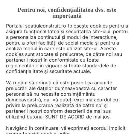
Pentru noi, confidențialitatea dvs. este
FĂ-ȚI CONT
LOGIN
importantă
CUM SE FACE
Portalul spatiulconstruit.ro folosește cookies pentru a
asigura funcționalitatea și securitatea site-ului, pentru
a personaliza conținutul și modul de interacțiune,
pentru a oferi facilități de social media și pentru a
analiza modul în care este utilizat site-ul. Aceste
De citit
Articole
Proiectare de arhitectura
arh. Ralu
EȘTI AICI:
cookies sunt stocate și prelucrate, de către noi sau
O extindere modulară
partenerii noștri în conformitate cu toate
reglementările în vigoare și toate standardele de
transformă un bungalou din
confidențialitate și securitate actuale.
1930 într-o casă modernă
Vă rugăm să rețineți că este posibil ca anumite
prelucrări ale datelor dumneavoastră cu caracter
personal să nu necesite consimțământul
Un bungalou datand din perioada anilor 1930
dumneavoastră, dar vă puteți exprima acordul cu
privire la prelucrarea realizată de către noi și
din Sydney a fost readus in actualitate cu
partenerii noștri conform descrierii de mai sus
ajutorul unui volum nou construit menit sa ii
utilizând butonul SUNT DE ACORD de mai jos.
ofere o mai buna utilizare a spatiilor interioare
Navigând în continuare, vă exprimați acordul implicit
si mai multa lumina naturala. Arhitectul Prineas
asupra folosirii cookie-urilor.