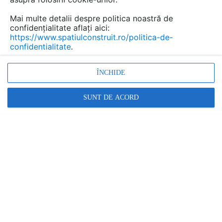
a realizat aceasta extindere in bugetul alocat
cu ajutorul folosirii unei structuri modulare usor
Mai multe detalii despre politica noastră de
confidențialitate aflați aici:
de construit si de adaptat.
https://www.spatiulconstruit.ro/politica-de-
confidentialitate
.
ÎNCHIDE
SUNT DE ACORD
Casa Allen Key este astfel o combinatie de vechi si nou,