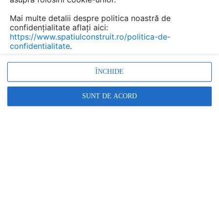
sticla si materiale reciclate, care reuseste
surprinzator de bine sa se integreze in cadrul
Mai multe detalii despre politica noastră de
natural inconjurator bogat in vegetatie.
confidențialitate aflați aici:
https://www.spatiulconstruit.ro/politica-de-
confidentialitate
.
ÎNCHIDE
SUNT DE ACORD
Casa a fost construita pe un teren cu o panta