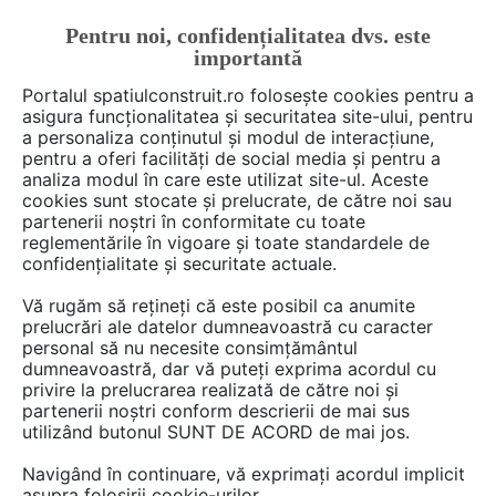
Pentru noi, confidențialitatea dvs. este
FĂ-ȚI CONT
LOGIN
importantă
CUM SE FACE
Portalul spatiulconstruit.ro folosește cookies pentru a
asigura funcționalitatea și securitatea site-ului, pentru
a personaliza conținutul și modul de interacțiune,
pentru a oferi facilități de social media și pentru a
analiza modul în care este utilizat site-ul. Aceste
De citit
Prezentări de proiecte
Proiectare de arhitec
EȘTI AICI:
cookies sunt stocate și prelucrate, de către noi sau
O casă deosebită, din sticlă și
partenerii noștri în conformitate cu toate
reglementările în vigoare și toate standardele de
materiale reciclate
confidențialitate și securitate actuale.
Vă rugăm să rețineți că este posibil ca anumite
prelucrări ale datelor dumneavoastră cu caracter
In vreme ce mare parte din cladirile din beton
personal să nu necesite consimțământul
pot lasa impresia unor constructii monotone si
dumneavoastră, dar vă puteți exprima acordul cu
austere, casa realizata de arhitectii de la
privire la prelucrarea realizată de către noi și
partenerii noștri conform descrierii de mai sus
MBA/S Matthias Bauer Associates dovedeste
utilizând butonul SUNT DE ACORD de mai jos.
exact contrariul. Biroul german de proiectare a
propus un volum generos compus din beton,
Navigând în continuare, vă exprimați acordul implicit
asupra folosirii cookie-urilor.