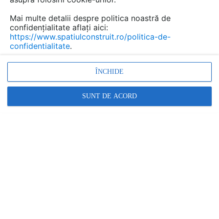
House, a carei organizare interioara
incurajeaza legatura directa intre spatii, astfel
Mai multe detalii despre politica noastră de
incat fluxul de creativitate sa fie omniprezent.
confidențialitate aflați aici:
https://www.spatiulconstruit.ro/politica-de-
confidentialitate
.
ÎNCHIDE
SUNT DE ACORD
Arhitectura zonei amenajata ca supanta a reiesit din