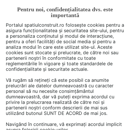
Pentru noi, confidențialitatea dvs. este
FĂ-ȚI CONT
LOGIN
importantă
CUM SE FACE
Portalul spatiulconstruit.ro folosește cookies pentru a
asigura funcționalitatea și securitatea site-ului, pentru
a personaliza conținutul și modul de interacțiune,
pentru a oferi facilități de social media și pentru a
analiza modul în care este utilizat site-ul. Aceste
De citit
Prezentări de proiecte
Proiectare de arhitec
EȘTI AICI:
cookies sunt stocate și prelucrate, de către noi sau
O casă cu forme asimetrice și
partenerii noștri în conformitate cu toate
reglementările în vigoare și toate standardele de
spații interioare fluide
confidențialitate și securitate actuale.
Vă rugăm să rețineți că este posibil ca anumite
prelucrări ale datelor dumneavoastră cu caracter
Atunci cand Valerie Van Der Put a avut nevoie
personal să nu necesite consimțământul
de un spatiu pentru propriul birou de
dumneavoastră, dar vă puteți exprima acordul cu
proiectare, Studio 59, stia ca trebuie sa fie
privire la prelucrarea realizată de către noi și
partenerii noștri conform descrierii de mai sus
compact si eficient, dar in acelasi timp placut
utilizând butonul SUNT DE ACORD de mai jos.
si confortabil. Rezultatul este o constructie cu
volumetrie asimetrica, denumita Folding
Navigând în continuare, vă exprimați acordul implicit
asupra folosirii cookie-urilor.