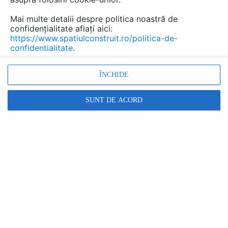
soarelui, făcându-le ideale pentru birouri, spații
comerciale sau chiar locuințe private. Vă
Mai multe detalii despre politica noastră de
invităm să vă proiectați propria lucrare de artă,
confidențialitate aflați aici:
https://www.spatiulconstruit.ro/politica-de-
alegând dintr-o bogată bibliotecă de imagini
confidentialitate
.
sau din colecțiile noastre exclusiviste, Newmor
Custom și Newmor Designer.
ÎNCHIDE
SUNT DE ACORD