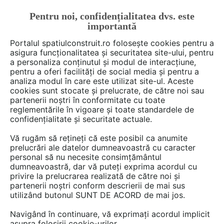
Pentru noi, confidențialitatea dvs. este
FĂ-ȚI CONT
LOGIN
importantă
CUM SE FACE
Portalul spatiulconstruit.ro folosește cookies pentru a
asigura funcționalitatea și securitatea site-ului, pentru
a personaliza conținutul și modul de interacțiune,
pentru a oferi facilități de social media și pentru a
analiza modul în care este utilizat site-ul. Aceste
De citit
Articole
Finisaje pereti
EȘTI AICI:
cookies sunt stocate și prelucrate, de către noi sau
Newmor – autocolant pentru
partenerii noștri în conformitate cu toate
reglementările în vigoare și toate standardele de
pereții din sticlă
confidențialitate și securitate actuale.
Vă rugăm să rețineți că este posibil ca anumite
prelucrări ale datelor dumneavoastră cu caracter
Newmor oferă o soluție inovatoare pentru
personal să nu necesite consimțământul
transformarea spațiilor interioare prin
dumneavoastră, dar vă puteți exprima acordul cu
intermediul autocolantelor personalizate pentru
privire la prelucrarea realizată de către noi și
partenerii noștri conform descrierii de mai sus
pereții din sticlă. Aceste produse nu doar că
utilizând butonul SUNT DE ACORD de mai jos.
îmbunătățesc estetică, dar adaugă și un
element de intimitate și protecție împotriva
Navigând în continuare, vă exprimați acordul implicit
asupra folosirii cookie-urilor.