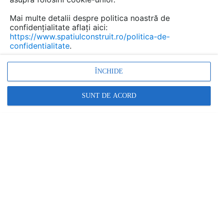
Mai multe detalii despre politica noastră de
confidențialitate aflați aici:
https://www.spatiulconstruit.ro/politica-de-
confidentialitate
.
ÎNCHIDE
SUNT DE ACORD
Mulcirea solului este una dintre cele mai simple și
eficiente tehnici pentru a menține sănătatea grădinii. Fie
că ești începător sau grădinar experimentat, mulcirea
aduce beneficii enorme pentru plante, sol și întreaga
gospodărie verde. În acest ghid complet, vei afla ce