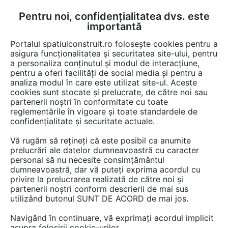
Pentru noi, confidențialitatea dvs. este
FĂ-ȚI CONT
LOGIN
importantă
CUM SE FACE
Portalul spatiulconstruit.ro folosește cookies pentru a
asigura funcționalitatea și securitatea site-ului, pentru
a personaliza conținutul și modul de interacțiune,
pentru a oferi facilități de social media și pentru a
analiza modul în care este utilizat site-ul. Aceste
De citit
Articole
Gazon, plante, arbori, sere
EȘTI AICI:
cookies sunt stocate și prelucrate, de către noi sau
Mulcirea solului: beneficii,
partenerii noștri în conformitate cu toate
reglementările în vigoare și toate standardele de
tipuri și pași de aplicare
confidențialitate și securitate actuale.
Vă rugăm să rețineți că este posibil ca anumite
prelucrări ale datelor dumneavoastră cu caracter
Ghid complet pentru mulcirea solului în grădina
personal să nu necesite consimțământul
ta. Află cum mulcirea protejează plantele,
dumneavoastră, dar vă puteți exprima acordul cu
reduce evaporarea apei și îmbunătățește
privire la prelucrarea realizată de către noi și
partenerii noștri conform descrierii de mai sus
calitatea solului din grădină.
utilizând butonul SUNT DE ACORD de mai jos.
Navigând în continuare, vă exprimați acordul implicit
asupra folosirii cookie-urilor.