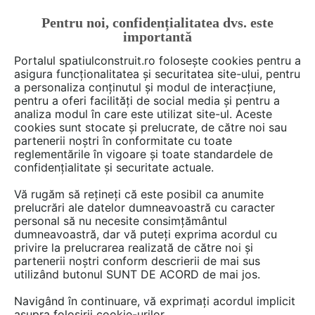
Pentru noi, confidențialitatea dvs. este
FĂ-ȚI CONT
LOGIN
importantă
CUM SE FACE
Portalul spatiulconstruit.ro folosește cookies pentru a
asigura funcționalitatea și securitatea site-ului, pentru
a personaliza conținutul și modul de interacțiune,
pentru a oferi facilități de social media și pentru a
analiza modul în care este utilizat site-ul. Aceste
De citit
Cum se face
Acoperis cu panta
EȘTI AICI:
cookies sunt stocate și prelucrate, de către noi sau
Montajul sindrilelor prin tehnica
partenerii noștri în conformitate cu toate
reglementările în vigoare și toate standardele de
alinierii aleatoare
confidențialitate și securitate actuale.
Vă rugăm să rețineți că este posibil ca anumite
prelucrări ale datelor dumneavoastră cu caracter
personal să nu necesite consimțământul
dumneavoastră, dar vă puteți exprima acordul cu
privire la prelucrarea realizată de către noi și
partenerii noștri conform descrierii de mai sus
utilizând butonul SUNT DE ACORD de mai jos.
Navigând în continuare, vă exprimați acordul implicit
asupra folosirii cookie-urilor.