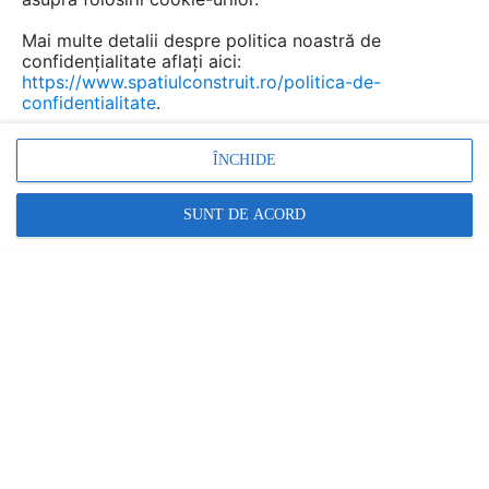
Mai multe detalii despre politica noastră de
confidențialitate aflați aici:
https://www.spatiulconstruit.ro/politica-de-
confidentialitate
.
ÎNCHIDE
Pentru sindrilele Superglass 3Tab folositi cuie
zincate de 25 mm lungime. Bateti cuiele în
SUNT DE ACORD
pozitiile indicate. La nevoie aplicati mastic
bituminos in puncte.