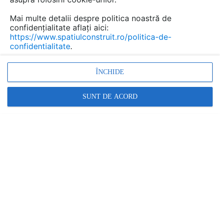
dezvoltatori imobiliari și constructori din
Mai multe detalii despre politica noastră de
Europa de Vest, mai nou și în România, aleg să-
confidențialitate aflați aici:
și simplifice radical procesele și să-și
https://www.spatiulconstruit.ro/politica-de-
securizeze investiția cu o soluție modernă:
confidentialitate
.
modulul de baie prefabricat.
ÎNCHIDE
SUNT DE ACORD