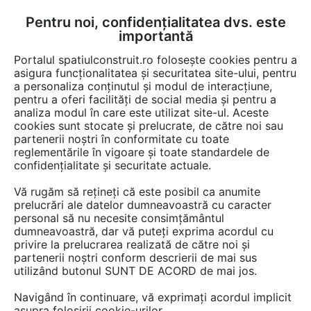
Pentru noi, confidențialitatea dvs. este
FĂ-ȚI CONT
LOGIN
importantă
CUM SE FACE
Portalul spatiulconstruit.ro folosește cookies pentru a
asigura funcționalitatea și securitatea site-ului, pentru
a personaliza conținutul și modul de interacțiune,
pentru a oferi facilități de social media și pentru a
analiza modul în care este utilizat site-ul. Aceste
De citit
Articole
Constructii, elemente prefabricate
EȘTI AICI:
cookies sunt stocate și prelucrate, de către noi sau
Modulul de baie prefabricat – o
partenerii noștri în conformitate cu toate
reglementările în vigoare și toate standardele de
alegere egoist de înțeleaptă
confidențialitate și securitate actuale.
pentru constructori și
Vă rugăm să rețineți că este posibil ca anumite
dezvoltatori
prelucrări ale datelor dumneavoastră cu caracter
personal să nu necesite consimțământul
dumneavoastră, dar vă puteți exprima acordul cu
privire la prelucrarea realizată de către noi și
Pe orice șantier, timpul costă. Iar când timpul e
partenerii noștri conform descrierii de mai sus
utilizând butonul SUNT DE ACORD de mai jos.
afectat de întârzieri, greșeli de execuție, livrări
incomplete sau diferențe de calitate, costurile
Navigând în continuare, vă exprimați acordul implicit
pot exploda. Din acest motiv, tot mai mulți
asupra folosirii cookie-urilor.