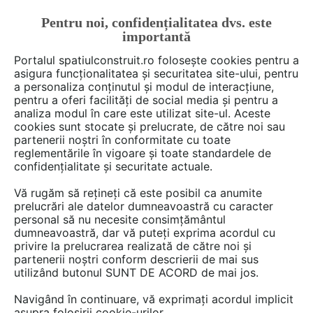
Pentru noi, confidențialitatea dvs. este
FĂ-ȚI CONT
LOGIN
importantă
CUM SE FACE
Portalul spatiulconstruit.ro folosește cookies pentru a
asigura funcționalitatea și securitatea site-ului, pentru
a personaliza conținutul și modul de interacțiune,
pentru a oferi facilități de social media și pentru a
analiza modul în care este utilizat site-ul. Aceste
De citit
știri, noutăți, comunicate
Evenimente
EȘTI AICI:
cookies sunt stocate și prelucrate, de către noi sau
MAGNUM Heating participa la
partenerii noștri în conformitate cu toate
reglementările în vigoare și toate standardele de
Expozitia Internationala ISH
confidențialitate și securitate actuale.
2015
Vă rugăm să rețineți că este posibil ca anumite
prelucrări ale datelor dumneavoastră cu caracter
personal să nu necesite consimțământul
dumneavoastră, dar vă puteți exprima acordul cu
privire la prelucrarea realizată de către noi și
partenerii noștri conform descrierii de mai sus
utilizând butonul SUNT DE ACORD de mai jos.
Navigând în continuare, vă exprimați acordul implicit
asupra folosirii cookie-urilor.