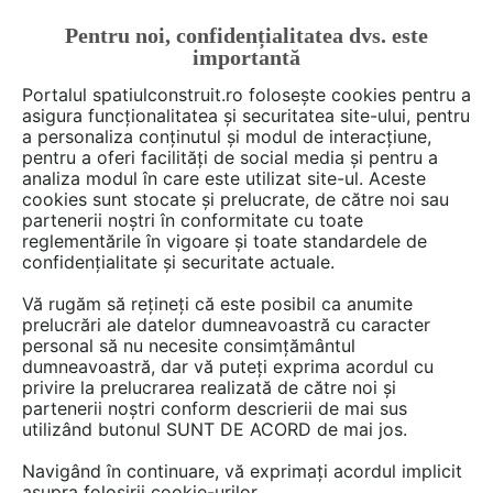
Pentru noi, confidențialitatea dvs. este
FĂ-ȚI CONT
LOGIN
importantă
CUM SE FACE
Portalul spatiulconstruit.ro folosește cookies pentru a
asigura funcționalitatea și securitatea site-ului, pentru
a personaliza conținutul și modul de interacțiune,
pentru a oferi facilități de social media și pentru a
analiza modul în care este utilizat site-ul. Aceste
De citit
Articole
Proiectare de arhitectura
arh. Ralu
EȘTI AICI:
cookies sunt stocate și prelucrate, de către noi sau
Locuinţă modernă amenajată
partenerii noștri în conformitate cu toate
reglementările în vigoare și toate standardele de
într-o veche moară
confidențialitate și securitate actuale.
Vă rugăm să rețineți că este posibil ca anumite
prelucrări ale datelor dumneavoastră cu caracter
Pe malurile pline cu vegetatie ale unui parau
personal să nu necesite consimțământul
gasim o locuinta moderna a carei volumetrie se
dumneavoastră, dar vă puteți exprima acordul cu
potriveste de minune cu peisajul in care a fost
privire la prelucrarea realizată de către noi și
partenerii noștri conform descrierii de mai sus
construita. Biroul de arhitectura Bruno Lucas
utilizând butonul SUNT DE ACORD de mai jos.
Dias din Ansilao a proiectat aceasta locuinta
folosind materiale reciclate de la o veche
Navigând în continuare, vă exprimați acordul implicit
asupra folosirii cookie-urilor.