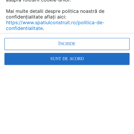
moara. Amplasata in Ponte de Sao Simao,
Portugalia, aceasta locuinta de vacanta poarta
Mai multe detalii despre politica noastră de
denumirea de Moinho das Fragas si a fost
confidențialitate aflați aici:
https://www.spatiulconstruit.ro/politica-de-
realizata cu un buget minim, avand grija sa se
confidentialitate
.
asigure o eficienta energetica ridicata.
ÎNCHIDE
SUNT DE ACORD