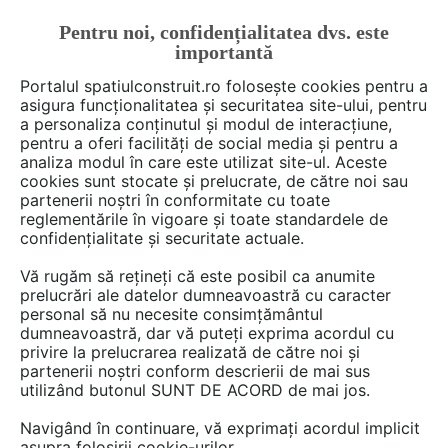
Pentru noi, confidențialitatea dvs. este
FĂ-ȚI CONT
LOGIN
importantă
CUM SE FACE
Portalul spatiulconstruit.ro folosește cookies pentru a
asigura funcționalitatea și securitatea site-ului, pentru
a personaliza conținutul și modul de interacțiune,
pentru a oferi facilități de social media și pentru a
analiza modul în care este utilizat site-ul. Aceste
De citit
Articole
Acoperis terasa, terase, balcoane
EȘTI AICI:
cookies sunt stocate și prelucrate, de către noi sau
Inundațiile urbane fac ravagii:
partenerii noștri în conformitate cu toate
reglementările în vigoare și toate standardele de
Acoperișurile verzi, soluția
confidențialitate și securitate actuale.
salvatoare pentru orașele
Vă rugăm să rețineți că este posibil ca anumite
României
prelucrări ale datelor dumneavoastră cu caracter
personal să nu necesite consimțământul
dumneavoastră, dar vă puteți exprima acordul cu
privire la prelucrarea realizată de către noi și
În ultimele luni, Europa s-a confruntat cu
partenerii noștri conform descrierii de mai sus
utilizând butonul SUNT DE ACORD de mai jos.
inundații devastatoare, afectând atât
locuințele, cât și infrastructura urbană. În fața
Navigând în continuare, vă exprimați acordul implicit
acestor fenomene extreme, orașele noastre
asupra folosirii cookie-urilor.