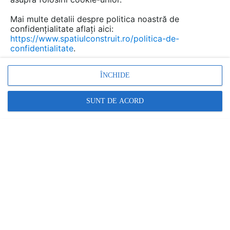
sunt din ce în ce mai vulnerabile. Creșterea
Mai multe detalii despre politica noastră de
suprafețelor betonate și lipsa soluțiilor
confidențialitate aflați aici:
sustenabile pentru gestionarea apelor pluviale
https://www.spatiulconstruit.ro/politica-de-
au agravat situația, ducând la inundații
confidentialitate
.
frecvente și costuri uriașe pentru refacerea
infrastructurii.
ÎNCHIDE
SUNT DE ACORD