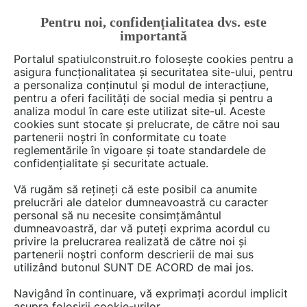
Pentru noi, confidențialitatea dvs. este
FĂ-ȚI CONT
LOGIN
importantă
CUM SE FACE
Portalul spatiulconstruit.ro folosește cookies pentru a
asigura funcționalitatea și securitatea site-ului, pentru
a personaliza conținutul și modul de interacțiune,
pentru a oferi facilități de social media și pentru a
analiza modul în care este utilizat site-ul. Aceste
De citit
Articole
Noutăți din piață
EȘTI AICI:
cookies sunt stocate și prelucrate, de către noi sau
Importanța folosirii scanării
partenerii noștri în conformitate cu toate
reglementările în vigoare și toate standardele de
laser 3D și modelării 3D în
confidențialitate și securitate actuale.
domeniul topografiei
Vă rugăm să rețineți că este posibil ca anumite
prelucrări ale datelor dumneavoastră cu caracter
personal să nu necesite consimțământul
Cu Xplorate, poți transforma proiectele tale
dumneavoastră, dar vă puteți exprima acordul cu
privire la prelucrarea realizată de către noi și
într-o experiență pozitivă. Scanarea laser 3D
partenerii noștri conform descrierii de mai sus
reprezintă metoda cea mai rapidă și precisă de
utilizând butonul SUNT DE ACORD de mai jos.
măsurare, oferind informații complete într-o
Navigând în continuare, vă exprimați acordul implicit
singură ședință de scanare.
asupra folosirii cookie-urilor.