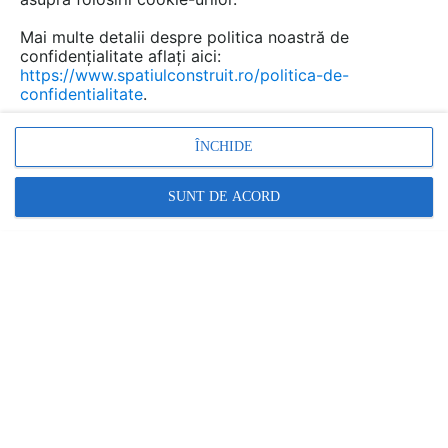
Mai multe detalii despre politica noastră de
confidențialitate aflați aici:
https://www.spatiulconstruit.ro/politica-de-
confidentialitate
.
ÎNCHIDE
SUNT DE ACORD
Scanarea laser 3D utilizează tehnologii avansate pentru
a colecta date spațiale și a genera modele 3D și desene
complexe. Astfel, poți obține o imagine detaliata a
proiectului tău, inclusiv suprafețe, geometrie, poziție și
verticalitatea pereților existenți.