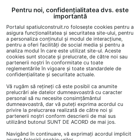
Pentru noi, confidențialitatea dvs. este
FĂ-ȚI CONT
LOGIN
importantă
CUM SE FACE
Portalul spatiulconstruit.ro folosește cookies pentru a
asigura funcționalitatea și securitatea site-ului, pentru
a personaliza conținutul și modul de interacțiune,
pentru a oferi facilități de social media și pentru a
analiza modul în care este utilizat site-ul. Aceste
De citit
știri, noutăți, comunicate
Evenimente
EȘTI AICI:
cookies sunt stocate și prelucrate, de către noi sau
Impactul AI-ul în business,
partenerii noștri în conformitate cu toate
reglementările în vigoare și toate standardele de
subiectul principal al
confidențialitate și securitate actuale.
conferinței „Be Inspired.Make it
Vă rugăm să rețineți că este posibil ca anumite
Happen” de la Iași
prelucrări ale datelor dumneavoastră cu caracter
personal să nu necesite consimțământul
dumneavoastră, dar vă puteți exprima acordul cu
privire la prelucrarea realizată de către noi și
Aproape 400 de antreprenori au fost prezenți
partenerii noștri conform descrierii de mai sus
utilizând butonul SUNT DE ACORD de mai jos.
la conferința Be Inspired. Make it Happen de la
Iași, organizată de Asociația B-Leader, în
Navigând în continuare, vă exprimați acordul implicit
parteneriat cu DoingBusiness.ro și susținută de
asupra folosirii cookie-urilor.