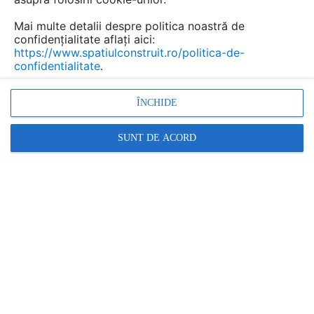
Raiffeisen Bank România.
Mai multe detalii despre politica noastră de
confidențialitate aflați aici:
https://www.spatiulconstruit.ro/politica-de-
confidentialitate
.
ÎNCHIDE
SUNT DE ACORD
Adopția de noi tehnologii și importanța acestora în
dezvoltarea accelerată a companiilor a fost una dintre
temele centrale abordate în cadrul conferinței.
Conform unui studiu realizat de Raiffeisen Bank,
pentru