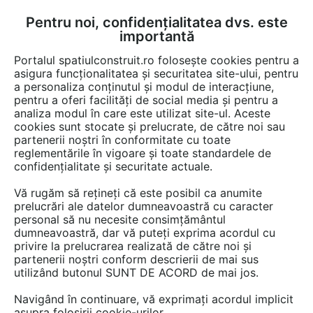
Pentru noi, confidențialitatea dvs. este
FĂ-ȚI CONT
LOGIN
importantă
CUM SE FACE
Portalul spatiulconstruit.ro folosește cookies pentru a
asigura funcționalitatea și securitatea site-ului, pentru
a personaliza conținutul și modul de interacțiune,
pentru a oferi facilități de social media și pentru a
analiza modul în care este utilizat site-ul. Aceste
De citit
Articole
Gazon, plante, arbori, sere
EȘTI AICI:
cookies sunt stocate și prelucrate, de către noi sau
Flori perene: spectacol floral
partenerii noștri în conformitate cu toate
reglementările în vigoare și toate standardele de
pe tot parcursul anului
confidențialitate și securitate actuale.
Vă rugăm să rețineți că este posibil ca anumite
prelucrări ale datelor dumneavoastră cu caracter
Vrei o grădină plină de culoare și viață de la
personal să nu necesite consimțământul
începutul primăverii până toamna târziu?
dumneavoastră, dar vă puteți exprima acordul cu
Descoperă cele mai frumoase flori perene cu
privire la prelucrarea realizată de către noi și
partenerii noștri conform descrierii de mai sus
înflorire îndelungată!
utilizând butonul SUNT DE ACORD de mai jos.
Navigând în continuare, vă exprimați acordul implicit
asupra folosirii cookie-urilor.