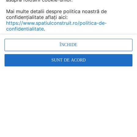
90% din timp in spatii inchise, in care aerul
Mai multe detalii despre politica noastră de
poate sa fie, uneori, mai poluat chiar decat cel
confidențialitate aflați aici:
din exterior.
https://www.spatiulconstruit.ro/politica-de-
confidentialitate
.
ÎNCHIDE
SUNT DE ACORD