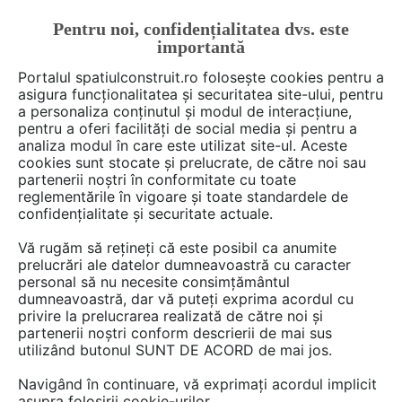
Pentru noi, confidențialitatea dvs. este
FĂ-ȚI CONT
LOGIN
importantă
CUM SE FACE
Portalul spatiulconstruit.ro folosește cookies pentru a
asigura funcționalitatea și securitatea site-ului, pentru
a personaliza conținutul și modul de interacțiune,
pentru a oferi facilități de social media și pentru a
analiza modul în care este utilizat site-ul. Aceste
De citit
Articole
Instalatii ventilare / climatizare
EȘTI AICI:
cookies sunt stocate și prelucrate, de către noi sau
Factorii care poluează aerul din
partenerii noștri în conformitate cu toate
reglementările în vigoare și toate standardele de
casă fără să îți dai seama –
confidențialitate și securitate actuale.
metode de combatere la
Vă rugăm să rețineți că este posibil ca anumite
îndemana ta
prelucrări ale datelor dumneavoastră cu caracter
personal să nu necesite consimțământul
dumneavoastră, dar vă puteți exprima acordul cu
privire la prelucrarea realizată de către noi și
Daca faci un simplu calcul in minte, iti dai
partenerii noștri conform descrierii de mai sus
utilizând butonul SUNT DE ACORD de mai jos.
seama cat de mult timp petreci in interior si cat
de putin afara, la aer. Multe persoane isi
Navigând în continuare, vă exprimați acordul implicit
petrec, conform unor studii in domeniu, pana la
asupra folosirii cookie-urilor.