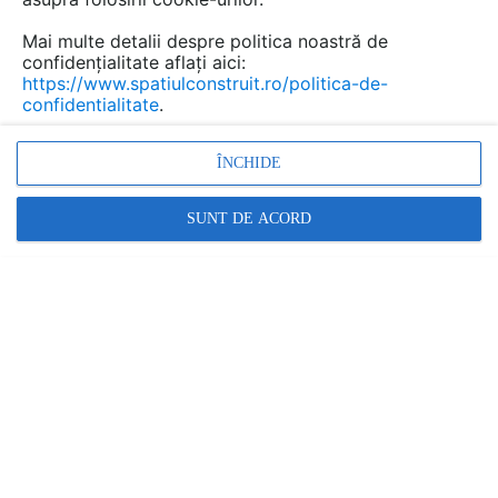
Mai multe detalii despre politica noastră de
confidențialitate aflați aici:
https://www.spatiulconstruit.ro/politica-de-
confidentialitate
.
ÎNCHIDE
Datorita faptului ca lucrarile implicau extinderea unei
cladiri existente de pe un teren cu dimensiuni relativ
SUNT DE ACORD
modeste, arhitectii de la MMEB Arquitetos a ales sa
realizeze un design care sa urmareasca integrarea
optima a noului volum in contextul existent.
Dupa cum declarau chiar arhitectii munca pe care
trebuiau sa o faca urmarea aceasta integrare dar in
acelasi timp vroiau sa imprime noii cladiri stilul lor
caracteristic si personalitate. Pentru a obtine acest lucru
au folosit in prima faza un volum orizontal care sa
continue cladirea existenta si un volum vertical care sa