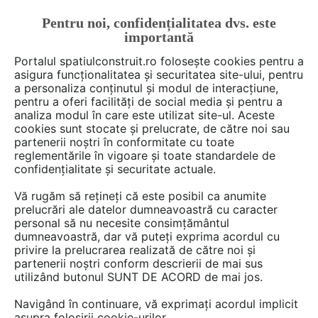
Pentru noi, confidențialitatea dvs. este
FĂ-ȚI CONT
LOGIN
importantă
CUM SE FACE
Portalul spatiulconstruit.ro folosește cookies pentru a
asigura funcționalitatea și securitatea site-ului, pentru
a personaliza conținutul și modul de interacțiune,
pentru a oferi facilități de social media și pentru a
analiza modul în care este utilizat site-ul. Aceste
De citit
Articole
Proiectare de arhitectura
EȘTI AICI:
cookies sunt stocate și prelucrate, de către noi sau
Extinderea cladirii biroului de
partenerii noștri în conformitate cu toate
reglementările în vigoare și toate standardele de
avocatura Carmo Advogaos din
confidențialitate și securitate actuale.
Cuiaba, Brazilia
Vă rugăm să rețineți că este posibil ca anumite
prelucrări ale datelor dumneavoastră cu caracter
personal să nu necesite consimțământul
dumneavoastră, dar vă puteți exprima acordul cu
privire la prelucrarea realizată de către noi și
partenerii noștri conform descrierii de mai sus
utilizând butonul SUNT DE ACORD de mai jos.
Navigând în continuare, vă exprimați acordul implicit
asupra folosirii cookie-urilor.