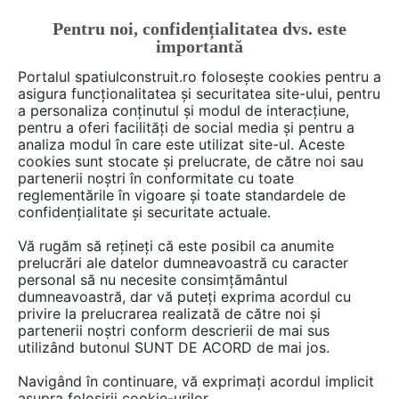
Pentru noi, confidențialitatea dvs. este
FĂ-ȚI CONT
LOGIN
importantă
CUM SE FACE
Portalul spatiulconstruit.ro folosește cookies pentru a
asigura funcționalitatea și securitatea site-ului, pentru
a personaliza conținutul și modul de interacțiune,
pentru a oferi facilități de social media și pentru a
analiza modul în care este utilizat site-ul. Aceste
De citit
știri, noutăți, comunicate
Noutăți din piață
EȘTI AICI:
cookies sunt stocate și prelucrate, de către noi sau
Etex Building Performance:
partenerii noștri în conformitate cu toate
reglementările în vigoare și toate standardele de
cifră de afaceri de 295
confidențialitate și securitate actuale.
milioane de lei în 2021, în
Vă rugăm să rețineți că este posibil ca anumite
creștere cu 20% față de 2020
prelucrări ale datelor dumneavoastră cu caracter
personal să nu necesite consimțământul
dumneavoastră, dar vă puteți exprima acordul cu
privire la prelucrarea realizată de către noi și
Producătorul de sisteme de gips-carton,
partenerii noștri conform descrierii de mai sus
utilizând butonul SUNT DE ACORD de mai jos.
tencuieli și gleturi Etex Building Performance
(Siniat România), parte a Grupului Etex, a
Navigând în continuare, vă exprimați acordul implicit
înregistrat în 2021 o cifră de afaceri de 295
asupra folosirii cookie-urilor.