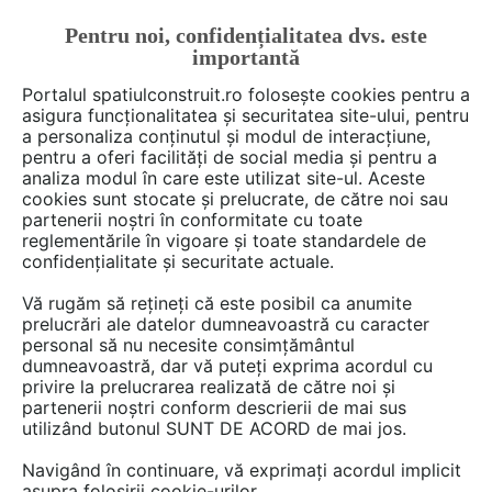
Pentru noi, confidențialitatea dvs. este
FĂ-ȚI CONT
LOGIN
importantă
CUM SE FACE
Portalul spatiulconstruit.ro folosește cookies pentru a
asigura funcționalitatea și securitatea site-ului, pentru
a personaliza conținutul și modul de interacțiune,
pentru a oferi facilități de social media și pentru a
analiza modul în care este utilizat site-ul. Aceste
De citit
Articole
Baie rezidentiala
EȘTI AICI:
cookies sunt stocate și prelucrate, de către noi sau
De ce să hidroizolezi o baie
partenerii noștri în conformitate cu toate
reglementările în vigoare și toate standardele de
confidențialitate și securitate actuale.
Hidroizolatia este realizata pentru a preveni
Vă rugăm să rețineți că este posibil ca anumite
infiltratiile de apa cauzate de posibile fisuri ale
prelucrări ale datelor dumneavoastră cu caracter
personal să nu necesite consimțământul
tevilor din pereti sau pardoseala, sau a
dumneavoastră, dar vă puteți exprima acordul cu
condensului si a vaporilor de apă. Este foarte
privire la prelucrarea realizată de către noi și
important sa precizam ca, desi gresia si faianta
partenerii noștri conform descrierii de mai sus
sunt impermeabile, rosturile chituite dintre
utilizând butonul SUNT DE ACORD de mai jos.
placi nu au aceasta proprietate.
Navigând în continuare, vă exprimați acordul implicit
asupra folosirii cookie-urilor.