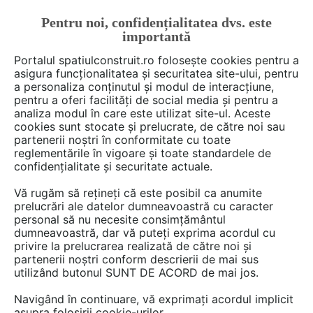
Pentru noi, confidențialitatea dvs. este
FĂ-ȚI CONT
LOGIN
importantă
CUM SE FACE
Portalul spatiulconstruit.ro folosește cookies pentru a
asigura funcționalitatea și securitatea site-ului, pentru
a personaliza conținutul și modul de interacțiune,
pentru a oferi facilități de social media și pentru a
analiza modul în care este utilizat site-ul. Aceste
De citit
Articole
Ferestre, usi, tamplarie
EȘTI AICI:
cookies sunt stocate și prelucrate, de către noi sau
Cum te ajută foliile solare să
partenerii noștri în conformitate cu toate
reglementările în vigoare și toate standardele de
reduci factura de energie cu
confidențialitate și securitate actuale.
până la 30%
Vă rugăm să rețineți că este posibil ca anumite
prelucrări ale datelor dumneavoastră cu caracter
personal să nu necesite consimțământul
În climatul economic actual, unde prețurile la
dumneavoastră, dar vă puteți exprima acordul cu
privire la prelucrarea realizată de către noi și
energie sunt în continuă creștere, eficiența
partenerii noștri conform descrierii de mai sus
energetică și confortul interior au devenit
utilizând butonul SUNT DE ACORD de mai jos.
priorități absolute, fie că vorbim de locuințe
Navigând în continuare, vă exprimați acordul implicit
private sau de spații comerciale. Deși unele
asupra folosirii cookie-urilor.