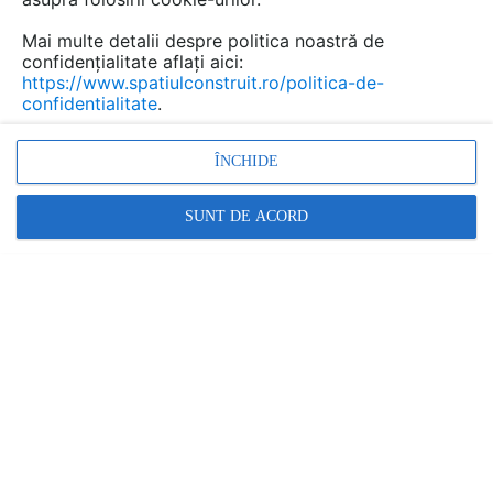
soluții de economisire a energiei implică
investiții uriașe, există și alternative inteligente
Mai multe detalii despre politica noastră de
confidențialitate aflați aici:
și accesibile.
https://www.spatiulconstruit.ro/politica-de-
confidentialitate
.
ÎNCHIDE
SUNT DE ACORD
O soluție inteligentă și accesibilă o reprezintă
foliile de
protecție solară
- un detaliu aparent simplu, dar cu