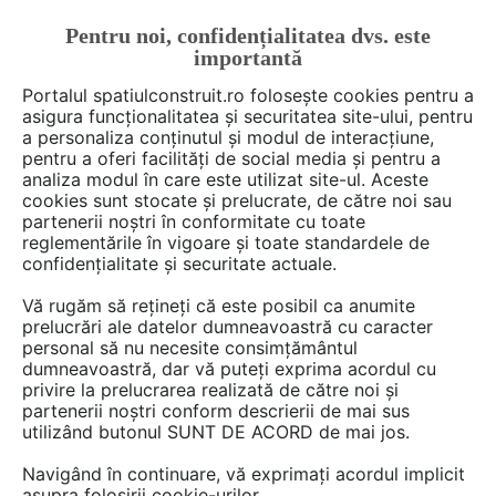
Pentru noi, confidențialitatea dvs. este
FĂ-ȚI CONT
LOGIN
importantă
CUM SE FACE
Portalul spatiulconstruit.ro folosește cookies pentru a
asigura funcționalitatea și securitatea site-ului, pentru
a personaliza conținutul și modul de interacțiune,
pentru a oferi facilități de social media și pentru a
analiza modul în care este utilizat site-ul. Aceste
De citit
Articole
Proiectare amenajari de interior
ar
EȘTI AICI:
cookies sunt stocate și prelucrate, de către noi sau
Cum să pregătim eficient casa
partenerii noștri în conformitate cu toate
reglementările în vigoare și toate standardele de
pentru vânzare
confidențialitate și securitate actuale.
Vă rugăm să rețineți că este posibil ca anumite
prelucrări ale datelor dumneavoastră cu caracter
Aveti casa scoasa la vanzare si va grabiti, dar
personal să nu necesite consimțământul
nu apare nicio oferta? Va recomandam sa
dumneavoastră, dar vă puteți exprima acordul cu
urmati pasii pe care ii vom prezenta in
privire la prelucrarea realizată de către noi și
partenerii noștri conform descrierii de mai sus
continuare, care vor face cu siguranta
utilizând butonul SUNT DE ACORD de mai jos.
diferenta si veti putea astfel incheia vanzarea
mai repede si poate chiar in conditii mai
Navigând în continuare, vă exprimați acordul implicit
asupra folosirii cookie-urilor.