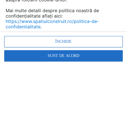
avantajoase.
Mai multe detalii despre politica noastră de
confidențialitate aflați aici:
https://www.spatiulconstruit.ro/politica-de-
confidentialitate
.
ÎNCHIDE
SUNT DE ACORD
Cifrele din domeniul imobiliar ne arata ca un procent
important din locuintele scoase la vanzare se vand mai
repede daca acestea au fost decorate si pregatite
inainte.