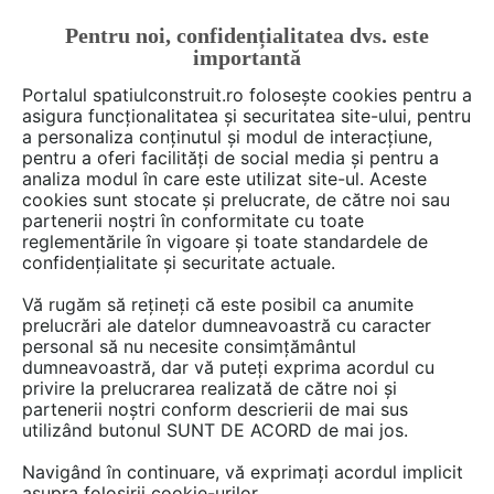
Pentru noi, confidențialitatea dvs. este
FĂ-ȚI CONT
LOGIN
importantă
CUM SE FACE
Portalul spatiulconstruit.ro folosește cookies pentru a
asigura funcționalitatea și securitatea site-ului, pentru
a personaliza conținutul și modul de interacțiune,
pentru a oferi facilități de social media și pentru a
analiza modul în care este utilizat site-ul. Aceste
De citit
Articole
Instalatii ventilare / climatizare
EȘTI AICI:
cookies sunt stocate și prelucrate, de către noi sau
Cum sa ai climatizarea perfecta
partenerii noștri în conformitate cu toate
reglementările în vigoare și toate standardele de
la o casa de 200 mp la pretul a
confidențialitate și securitate actuale.
500 wati/ora pe Timp de Vara
Vă rugăm să rețineți că este posibil ca anumite
prelucrări ale datelor dumneavoastră cu caracter
personal să nu necesite consimțământul
dumneavoastră, dar vă puteți exprima acordul cu
privire la prelucrarea realizată de către noi și
partenerii noștri conform descrierii de mai sus
utilizând butonul SUNT DE ACORD de mai jos.
Navigând în continuare, vă exprimați acordul implicit
asupra folosirii cookie-urilor.