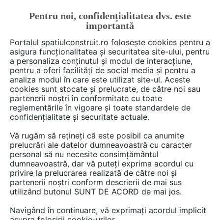
Pentru noi, confidențialitatea dvs. este
FĂ-ȚI CONT
LOGIN
importantă
CUM SE FACE
Portalul spatiulconstruit.ro folosește cookies pentru a
asigura funcționalitatea și securitatea site-ului, pentru
a personaliza conținutul și modul de interacțiune,
pentru a oferi facilități de social media și pentru a
analiza modul în care este utilizat site-ul. Aceste
De citit
Articole
Locuri de joaca, terenuri de sport
EȘTI AICI:
cookies sunt stocate și prelucrate, de către noi sau
Cum construiești un pump
partenerii noștri în conformitate cu toate
reglementările în vigoare și toate standardele de
track?
confidențialitate și securitate actuale.
Vă rugăm să rețineți că este posibil ca anumite
prelucrări ale datelor dumneavoastră cu caracter
Construirea unui pump track poate fi un proiect
personal să nu necesite consimțământul
captivant și benefic pentru comunitate. Te
dumneavoastră, dar vă puteți exprima acordul cu
ocupi de administrarea spațiului public, ești
privire la prelucrarea realizată de către noi și
partenerii noștri conform descrierii de mai sus
constructor, arhitect, proiectant sau pur și
utilizând butonul SUNT DE ACORD de mai jos.
simplu un amator al sporturilor extreme care
dorește să învețe mai multe despre construcția
Navigând în continuare, vă exprimați acordul implicit
asupra folosirii cookie-urilor.