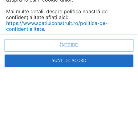
unui pump track?
Mai multe detalii despre politica noastră de
confidențialitate aflați aici:
https://www.spatiulconstruit.ro/politica-de-
confidentialitate
.
ÎNCHIDE
SUNT DE ACORD
Te afli în locul potrivit. Acest articol îți oferă
informațiile necesare pentru a înțelege care
este procesul de construcție a unui pump
track, de la design, la planificare, execuție și
mentenanță.