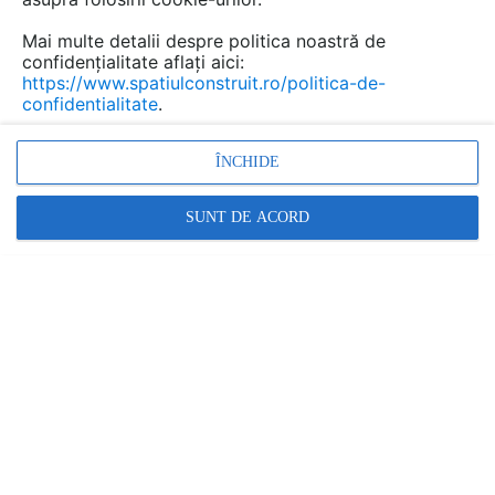
care se menține sănătos fără pesticide și
îngrășăminte chimice.
Mai multe detalii despre politica noastră de
confidențialitate aflați aici:
https://www.spatiulconstruit.ro/politica-de-
confidentialitate
.
ÎNCHIDE
SUNT DE ACORD