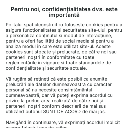
Pentru noi, confidențialitatea dvs. este
FĂ-ȚI CONT
LOGIN
importantă
CUM SE FACE
Portalul spatiulconstruit.ro folosește cookies pentru a
asigura funcționalitatea și securitatea site-ului, pentru
a personaliza conținutul și modul de interacțiune,
pentru a oferi facilități de social media și pentru a
analiza modul în care este utilizat site-ul. Aceste
De citit
Articole
Gazon, plante, arbori, sere
EȘTI AICI:
cookies sunt stocate și prelucrate, de către noi sau
Cum alegi plantele companion
partenerii noștri în conformitate cu toate
reglementările în vigoare și toate standardele de
potrivite pentru o grădină
confidențialitate și securitate actuale.
armonioasă
Vă rugăm să rețineți că este posibil ca anumite
prelucrări ale datelor dumneavoastră cu caracter
personal să nu necesite consimțământul
Conceptul de plantare companion — sau
dumneavoastră, dar vă puteți exprima acordul cu
privire la prelucrarea realizată de către noi și
asocierea plantelor — te ajută să creezi o
partenerii noștri conform descrierii de mai sus
grădină armonioasă, unde speciile se susțin
utilizând butonul SUNT DE ACORD de mai jos.
între ele. Prin observarea relațiilor naturale
Navigând în continuare, vă exprimați acordul implicit
dintre plante, poți construi un colț de natură
asupra folosirii cookie-urilor.