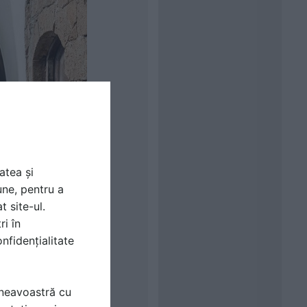
atea și
une, pentru a
t site-ul.
ri în
nfidențialitate
mneavoastră cu