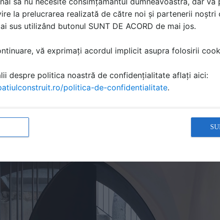
nal să nu necesite consimțământul dumneavoastră, dar vă 
ire la prelucrarea realizată de către noi și partenerii noștr
mai sus utilizând butonul SUNT DE ACORD de mai jos.
tinuare, vă exprimați acordul implicit asupra folosirii cooki
ii despre politica noastră de confidențialitate aflați aici:
atiulconstruit.ro/politica-de-confidentialitate
.
SU