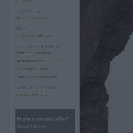
arh. Raluca Popa
IN CATEGORIA:
Arhitectura, proiectare
TEMA:
Proiectare de arhitectura
CUVINTE CHEIE/TAGURI:
Mobilier personalizat
Apartament reamenajat modern
Decoratiuni pe tavan
Camere cu design modern
SUBIECT PRELUAT DIN:
www.archdaily.com
Iţi place aceasta stire?
Recomand-o