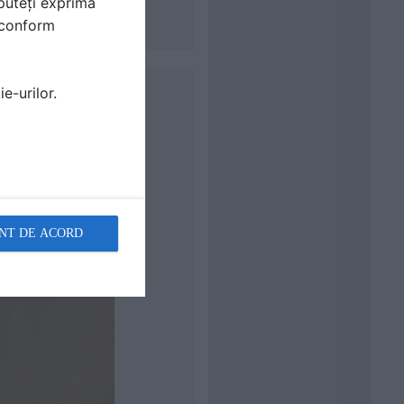
puteți exprima
i conform
e-urilor.
NT DE ACORD