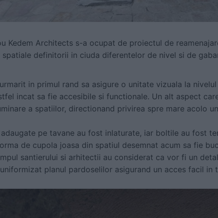
sou Kedem Architects s-a ocupat de proiectul de reamenajar
spatiale definitorii in ciuda diferentelor de nivel si de gaba
marit in primul rand sa asigure o unitate vizuala la nivelul i
tfel incat sa fie accesibile si functionale. Un alt aspect car
uminare a spatiilor, directionand privirea spre mare acolo u
 adaugate pe tavane au fost inlaturate, iar boltile au fost te
 forma de cupola joasa din spatiul desemnat acum sa fie buc
mpul santierului si arhitectii au considerat ca vor fi un detal
 uniformizat planul pardoselilor asigurand un acces facil in t