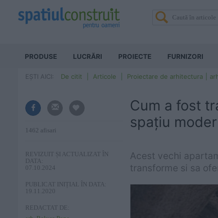
PRODUSE
LUCRĂRI
PROIECTE
FURNIZORI
EȘTI AICI:
De citit
Articole
Proiectare de arhitectura
ar
Cum a fost tr
spațiu moder
1462 afisari
Acest vechi apartame
REVIZUIT ȘI ACTUALIZAT ÎN
DATA:
transforme si sa ofe
07.10.2024
PUBLICAT INIȚIAL ÎN DATA:
19.11.2020
REDACTAT DE: