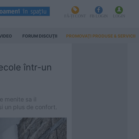
FĂ-ȚI CONT
FB LOGIN
LOGIN
VIDEO
FORUM DISCUŢII
PROMOVAȚI PRODUSE & SERVICII
ecole într-un
e menite sa il
si un plus de confort.