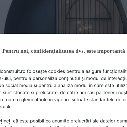
Pentru noi, confidențialitatea dvs. este importantă
lconstruit.ro folosește cookies pentru a asigura funcționalit
e-ului, pentru a personaliza conținutul și modul de interacți
i de social media și pentru a analiza modul în care este utiliza
sunt stocate și prelucrate, de către noi sau partenerii noșt
u toate reglementările în vigoare și toate standardele de co
ctuale.
țineți că este posibil ca anumite prelucrări ale datelor du