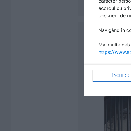
caracter perso
acordul cu priv
descrierii de 
Navigând în con
Mai multe detal
https://www.sp
ÎNCHIDE