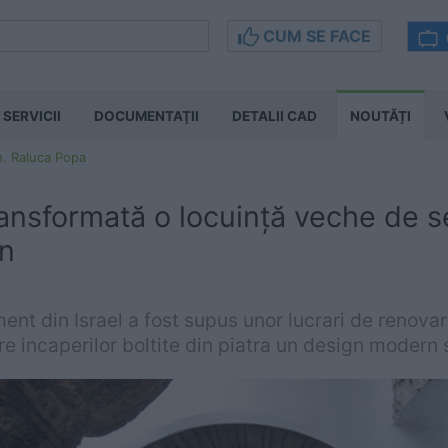
CUM SE FACE
SERVICII
DOCUMENTAŢII
DETALII CAD
NOUTĂȚI
h. Raluca Popa
ansformată o locuință veche de s
n
nt din Israel a fost supus unor lucrari de renovar
re incaperilor boltite din piatra un design modern 