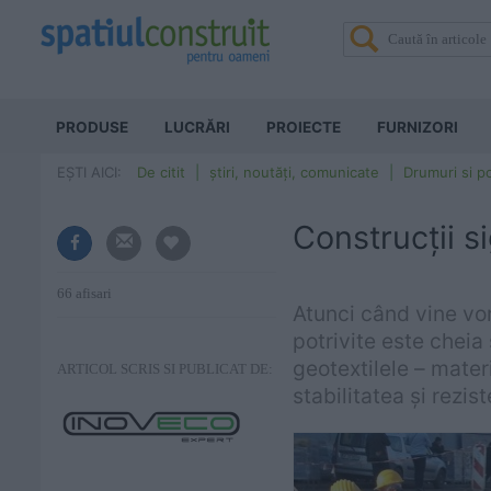
PRODUSE
LUCRĂRI
PROIECTE
FURNIZORI
EȘTI AICI:
De citit
știri, noutăți, comunicate
Drumuri si p
Construcții s
66 afisari
Atunci când vine vor
potrivite este cheia
geotextilele – mater
ARTICOL SCRIS SI PUBLICAT DE:
stabilitatea și rezist