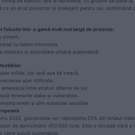
 formă de baloturi late și rezistente, cu grosimi de până la 
ă ca un strat protector și inteligent pentru sol, optimizând
nt folosite într-o gamă mult mai largă de proiecte:
u ciment,
 canal cu beton bituminos,
a mediului și dezvoltare urbană sustenabilă.
textilelor
culele solide, dar lasă apa să treacă.
vacuarea apei infiltrate.
amestecul între straturi diferite de sol.
ază terenurile slabe și vulnerabile.
omembranele și alte materiale sensibile.
europeană
ru 2025, geotextilele vor reprezenta 25% din totalul materi
olum de aproximativ 450.000 tone. Este o dovadă clară a im
e către soluții sustenabile.