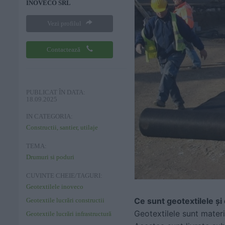
INOVECO SRL
Vezi profilul
Contactează
PUBLICAT ÎN DATA:
18.09.2025
IN CATEGORIA:
Constructii, santier, utilaje
TEMA:
Drumuri si poduri
CUVINTE CHEIE/TAGURI:
Geotextilele inoveco
Ce sunt geotextilele și
Geotextile lucrări constructii
Geotextilele sunt materia
Geotextile lucrări infrastructură