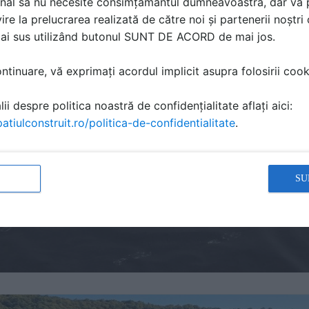
nal să nu necesite consimțământul dumneavoastră, dar vă 
ire la prelucrarea realizată de către noi și partenerii noștr
mai sus utilizând butonul SUNT DE ACORD de mai jos.
tinuare, vă exprimați acordul implicit asupra folosirii cooki
ii despre politica noastră de confidențialitate aflați aici:
atiulconstruit.ro/politica-de-confidentialitate
.
SU