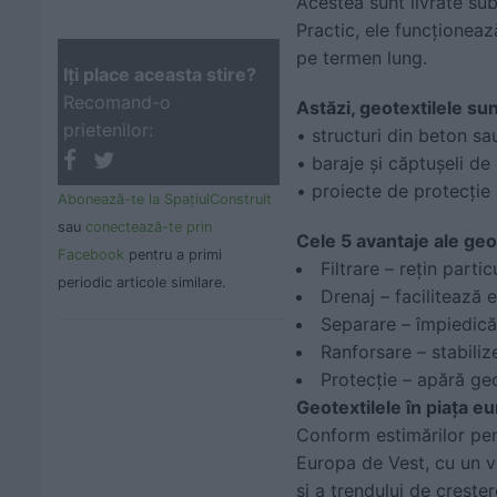
Acestea sunt livrate sub
Practic, ele funcționeaz
pe termen lung.
Iţi place aceasta stire?
Recomand-o
Astăzi, geotextilele su
prietenilor:
• structuri din beton sa
• baraje și căptușeli de
• proiecte de protecție 
Abonează-te la SpaţiulConstruit
sau
conectează-te prin
Cele 5 avantaje ale geo
Facebook
pentru a primi
Filtrare – rețin parti
periodic articole similare.
Drenaj – facilitează e
Separare – împiedică 
Ranforsare – stabilize
Protecție – apără ge
Geotextilele în piața 
Conform estimărilor pent
Europa de Vest, cu un v
și a trendului de creșter