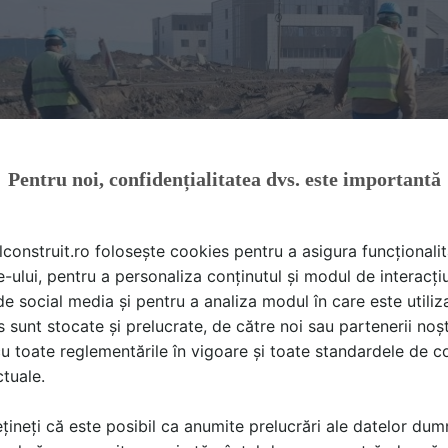
Pentru noi, confidențialitatea dvs. este importantă
lconstruit.ro folosește cookies pentru a asigura funcționalit
e-ului, pentru a personaliza conținutul și modul de interacți
i de social media și pentru a analiza modul în care este utiliza
sunt stocate și prelucrate, de către noi sau partenerii noșt
u toate reglementările în vigoare și toate standardele de co
ctuale.
țineți că este posibil ca anumite prelucrări ale datelor du