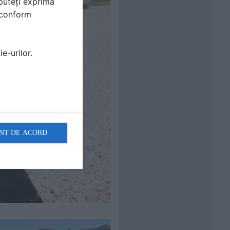
puteți exprima
i conform
e-urilor.
NT DE ACORD