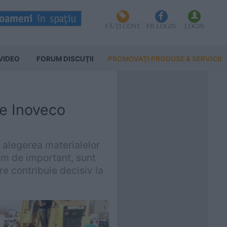
FĂ-ȚI CONT
FB LOGIN
LOGIN
VIDEO
FORUM DISCUŢII
PROMOVAȚI PRODUSE & SERVICII
le Inoveco
, alegerea materialelor
rem de important, sunt
e contribuie decisiv la