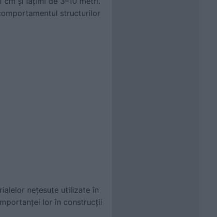
1 cm și lățimi de 3–10 metri.
 comportamentul structurilor
alelor nețesute utilizate în
portanței lor în construcții