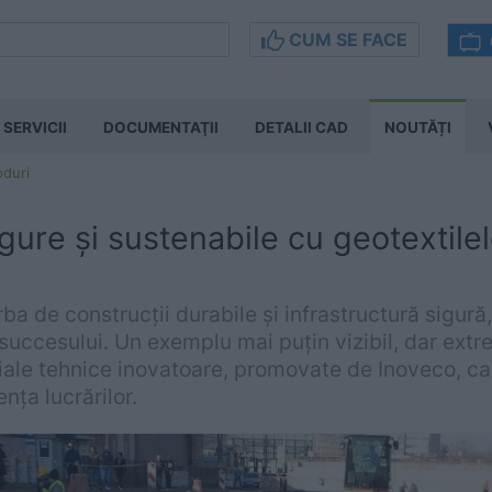
CUM SE FACE
SERVICII
DOCUMENTAŢII
DETALII CAD
NOUTĂȚI
oduri
igure și sustenabile cu geotextile
ba de construcții durabile și infrastructură sigură
 succesului. Un exemplu mai puțin vizibil, dar ext
iale tehnice inovatoare, promovate de Inoveco, car
ența lucrărilor.