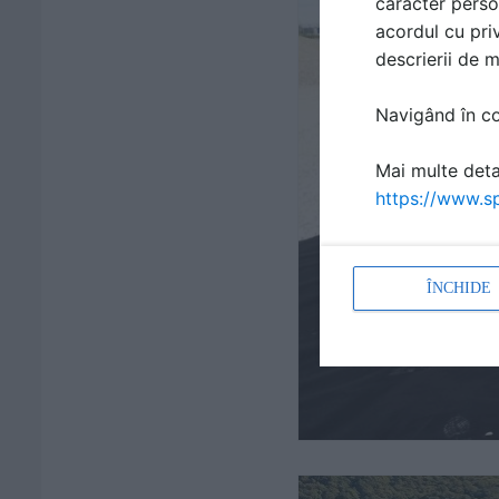
caracter perso
acordul cu priv
descrierii de 
Navigând în con
Mai multe detal
https://www.sp
ÎNCHIDE