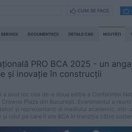
CUM SE FACE
SERVICII
DOCUMENTAŢII
DETALII CAD
NOUTĂȚI
ațională PRO BCA 2025 - un anga
e și inovație în construcții
 a avut loc cea de-a doua ediție a Conferinței Na
 Crowne Plaza din București. Evenimentul a reunit s
tatori și reprezentanți ai mediului academic, într-
r și rolul pe care îl are BCA în tranziția către suste