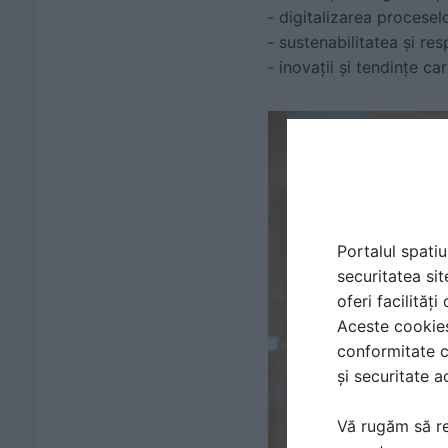
- digitalizarea procesel
- sustenabilitatea și res
- inovații și tendințe ca
Portalul spatiu
securitatea sit
oferi facilităț
Aceste cookies 
conformitate c
și securitate a
Vă rugăm să re