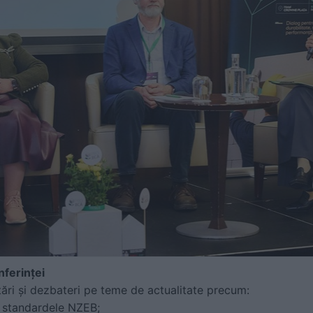
nferinței
ări și dezbateri pe teme de actualitate precum:
i standardele NZEB;