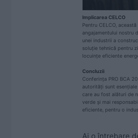
Implicarea CELCO
Pentru CELCO, această c
angajamentului nostru d
unei industrii a constr
soluție tehnică pentru z
locuințe eficiente energe
Concluzii
Conferința PRO BCA 2025
autorități sunt esențial
care au fost alături de n
verde și mai responsabil
eficiente, pentru o indus
Ai o întrebare d