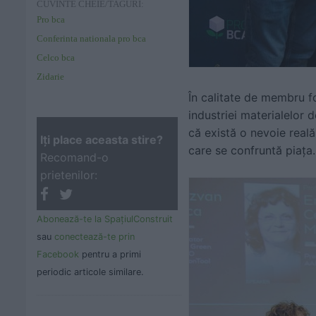
CUVINTE CHEIE/TAGURI:
Pro bca
Conferinta nationala pro bca
Celco bca
Zidarie
În calitate de
membru f
industriei materialelor
că există o nevoie reală
Iţi place aceasta stire?
care se confruntă piața.
Recomand-o
prietenilor:
Abonează-te la SpaţiulConstruit
sau
conectează-te prin
Facebook
pentru a primi
periodic articole similare.