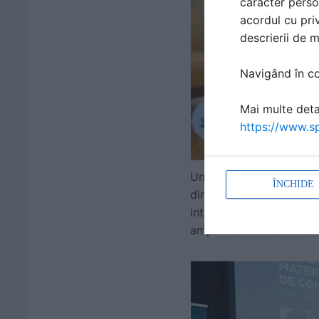
caracter perso
acordul cu priv
descrierii de 
Navigând în con
Mai multe detal
https://www.sp
Un moment deosebit a fo
ÎNCHIDE
dintr-o perspectivă com
intervențiile academice 
amprentă redusă de carb