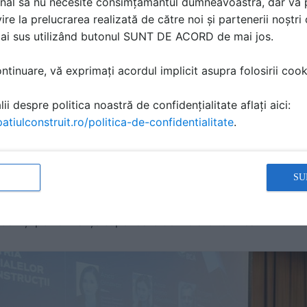
nal să nu necesite consimțământul dumneavoastră, dar vă 
ire la prelucrarea realizată de către noi și partenerii noștr
mai sus utilizând butonul SUNT DE ACORD de mai jos.
tinuare, vă exprimați acordul implicit asupra folosirii cooki
ii despre politica noastră de confidențialitate aflați aici:
atiulconstruit.ro/politica-de-confidentialitate
.
st prezentarea arhitectului Șerban Țigănaș, care a vorbit d
SU
plexă, aducând în discuție semnificații culturale, economice
și studiile de piață prezentate au subliniat relevanța BCA 
on și performanțe superioare de izolare termică.