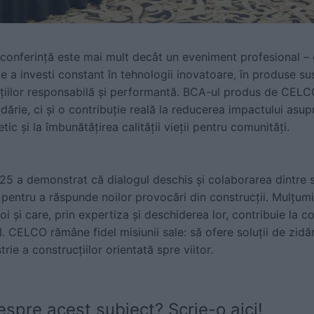
onferință este mai mult decât un eveniment profesional – 
e a investi constant în tehnologii inovatoare, în produse su
ucțiilor responsabilă și performantă. BCA-ul produs de CELC
idărie, ci și o contribuție reală la reducerea impactului asup
tic și la îmbunătățirea calității vieții pentru comunități.
 a demonstrat că dialogul deschis și colaborarea dintre spe
e pentru a răspunde noilor provocări din construcții. Mulțumi
oi și care, prin expertiza și deschiderea lor, contribuie la c
. CELCO rămâne fidel misiunii sale: să ofere soluții de zidă
trie a construcțiilor orientată spre viitor.
espre acest subiect? Scrie-o aici!