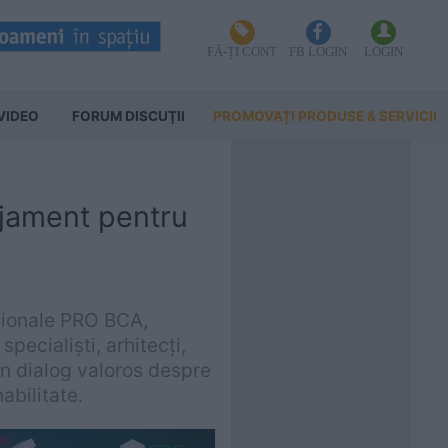
FĂ-ȚI CONT
FB LOGIN
LOGIN
VIDEO
FORUM DISCUŢII
PROMOVAȚI PRODUSE & SERVICII
jament pentru
ționale PRO BCA,
pecialiști, arhitecți,
un dialog valoros despre
nabilitate.