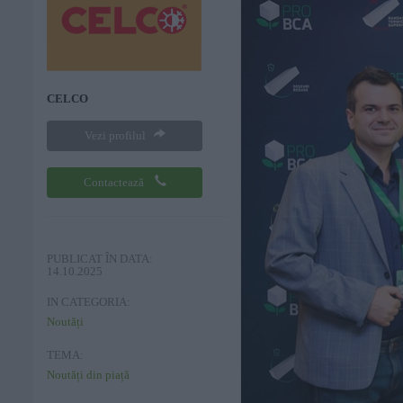
CELCO
Vezi profilul
Contactează
PUBLICAT ÎN DATA:
14.10.2025
IN CATEGORIA:
Noutăți
TEMA:
Noutăți din piață