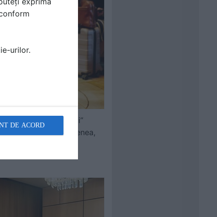
puteți exprima
i conform
e-urilor.
espre “cultura zidului”
NT DE ACORD
 și istorice. De asemenea,
ca material modern, cu