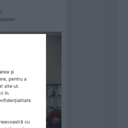
i;
uropean.
atea și
une, pentru a
t site-ul.
ri în
nfidențialitate
mneavoastră cu