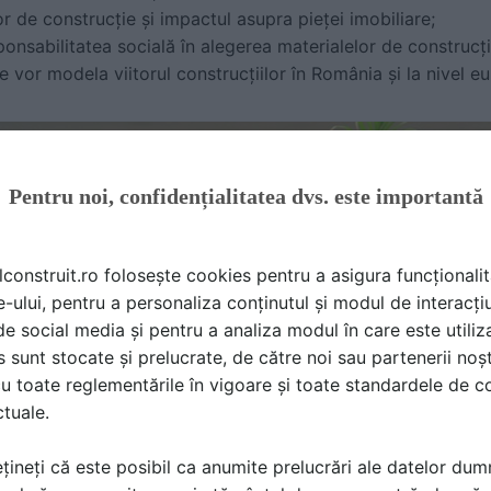
or de construcție și impactul asupra pieței imobiliare;
ponsabilitatea socială în alegerea materialelor de construcți
re vor modela viitorul construcțiilor în România și la nivel e
Pentru noi, confidențialitatea dvs. este importantă
lconstruit.ro folosește cookies pentru a asigura funcționalit
e-ului, pentru a personaliza conținutul și modul de interacți
i de social media și pentru a analiza modul în care este utiliza
sunt stocate și prelucrate, de către noi sau partenerii noșt
u toate reglementările în vigoare și toate standardele de co
ctuale.
țineți că este posibil ca anumite prelucrări ale datelor du