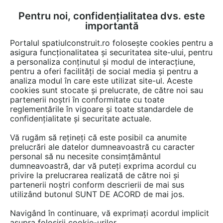
Pentru noi, confidențialitatea dvs. este
FĂ-ȚI CONT
LOGIN
importantă
CUM SE FACE
Portalul spatiulconstruit.ro folosește cookies pentru a
asigura funcționalitatea și securitatea site-ului, pentru
a personaliza conținutul și modul de interacțiune,
pentru a oferi facilități de social media și pentru a
analiza modul în care este utilizat site-ul. Aceste
De citit
știri, noutăți, comunicate
Constructii, elemen
EȘTI AICI:
cookies sunt stocate și prelucrate, de către noi sau
Cele mai frecvente greșeli în
partenerii noștri în conformitate cu toate
reglementările în vigoare și toate standardele de
proiectarea halelor metalice și
confidențialitate și securitate actuale.
cum se pot preveni
Vă rugăm să rețineți că este posibil ca anumite
prelucrări ale datelor dumneavoastră cu caracter
personal să nu necesite consimțământul
Proiectarea unei hale metalice aduce avantaje
dumneavoastră, dar vă puteți exprima acordul cu
privire la prelucrarea realizată de către noi și
clare, de la rapiditatea execuției la costurile
partenerii noștri conform descrierii de mai sus
ușor de controlat. Totuși, mulți investitori sau
utilizând butonul SUNT DE ACORD de mai jos.
manageri de proiect se confruntă cu probleme
Navigând în continuare, vă exprimați acordul implicit
evitabile dacă nu acordă suficientă atenție
asupra folosirii cookie-urilor.