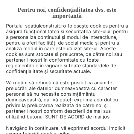
Pentru noi, confidențialitatea dvs. este
FĂ-ȚI CONT
LOGIN
importantă
CUM SE FACE
Portalul spatiulconstruit.ro folosește cookies pentru a
asigura funcționalitatea și securitatea site-ului, pentru
a personaliza conținutul și modul de interacțiune,
pentru a oferi facilități de social media și pentru a
analiza modul în care este utilizat site-ul. Aceste
De citit
Articole
Proiectare de arhitectura
EȘTI AICI:
cookies sunt stocate și prelucrate, de către noi sau
Bosco Verticale din Milano,
partenerii noștri în conformitate cu toate
reglementările în vigoare și toate standardele de
prima padure pe verticala
confidențialitate și securitate actuale.
aproape gata
Vă rugăm să rețineți că este posibil ca anumite
prelucrări ale datelor dumneavoastră cu caracter
personal să nu necesite consimțământul
dumneavoastră, dar vă puteți exprima acordul cu
privire la prelucrarea realizată de către noi și
partenerii noștri conform descrierii de mai sus
utilizând butonul SUNT DE ACORD de mai jos.
Navigând în continuare, vă exprimați acordul implicit
asupra folosirii cookie-urilor.