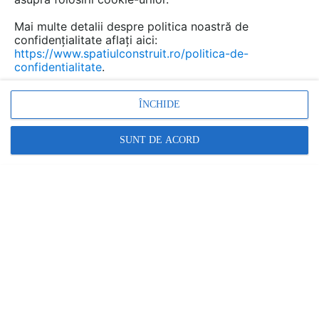
Mai multe detalii despre politica noastră de
confidențialitate aflați aici:
https://www.spatiulconstruit.ro/politica-de-
confidentialitate
.
ÎNCHIDE
SUNT DE ACORD
Bosco Verticale
este o noua suprastructura menita sa
aduca prima padure verticala in orasul
Milano
. Desi la
inceput erau multi sceptici in privinta posibilitatilor
tehnice de a realiza acest proiect,
Boeri Studio
ne
convinge ca acesta nu este o fantezie pentru ca
lucrarile sunt aproape gata. Cele doua turnuri ale
complexului au fost finalizate si incepand cu aprilie anul
trecut echipele de specialisti au inceput sa
instaleze/planteze copacii pe structurile respective.
Desi lucrarile au fost incetinite de conditiile meteo din