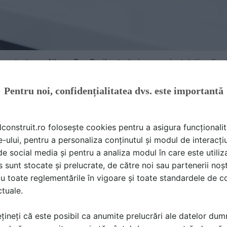
a controla pe Allone Pro Orvibo trebuie sa va instalati apli
 cat si pe Android. Hubul poate suporta peste 8.000 de devi
IR si RF, inclusiv intrerupatoarele tactile Livolo wireless.
Pentru noi, confidențialitatea dvs. este importantă
lconstruit.ro folosește cookies pentru a asigura funcționalit
e-ului, pentru a personaliza conținutul și modul de interacți
i de social media și pentru a analiza modul în care este utiliza
sunt stocate și prelucrate, de către noi sau partenerii noșt
u toate reglementările în vigoare și toate standardele de co
ctuale.
țineți că este posibil ca anumite prelucrări ale datelor du