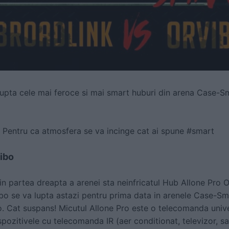
lupta cele mai feroce si mai smart huburi din arena Case-Sm
? Pentru ca atmosfera se va incinge cat ai spune #smart
ibo
in partea dreapta a arenei sta neinfricatul Hub Allone Pro O
bo se va lupta astazi pentru prima data in arenele Case-Sma
 Cat suspans! Micutul Allone Pro este o telecomanda univer
spozitivele cu telecomanda IR (aer conditionat, televizor, sat