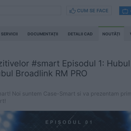
CUM SE FACE
SERVICII
DOCUMENTAŢII
DETALII CAD
NOUTĂȚI
zitivelor #smart Episodul 1: Hubul
ubul Broadlink RM PRO
smart! Noi suntem Case-Smart si va prezentam prim