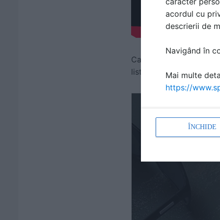
caracter perso
acordul cu priv
descrierii de 
Navigând în con
Calcaiul lui Ahile? Nu a
listate.
Mai multe detal
https://www.sp
ÎNCHIDE