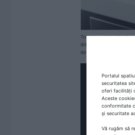
Totusi, pentru a-l pute
disponibila atat pe IOS,
aplicatie pentru control 
Portalul spatiu
securitatea sit
oferi facilităț
Aceste cookies 
conformitate c
și securitate a
Vă rugăm să re