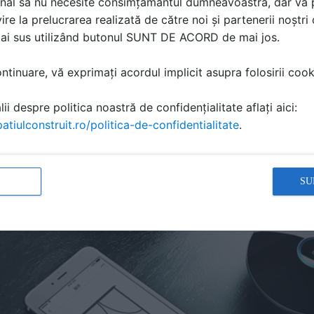
nal să nu necesite consimțământul dumneavoastră, dar vă 
ire la prelucrarea realizată de către noi și partenerii noștr
mai sus utilizând butonul SUNT DE ACORD de mai jos.
tinuare, vă exprimați acordul implicit asupra folosirii cooki
re modul “learning”, ceea ce inseamna ca nu poate invata di
ii despre politica noastră de confidențialitate aflați aici:
atiulconstruit.ro/politica-de-confidentialitate
.
SU