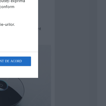
puteți exprima
i conform
e-urilor.
spozitivele care nu sunt
NT DE ACORD