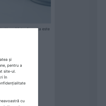
catia HomeMate. Aceasta este
ce-uri preinstalate in
atea și
une, pentru a
t site-ul.
ri în
nfidențialitate
mneavoastră cu