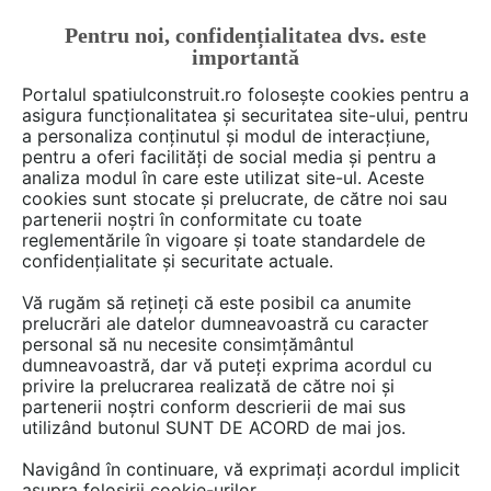
Pentru noi, confidențialitatea dvs. este
FĂ-ȚI CONT
LOGIN
importantă
CUM SE FACE
Portalul spatiulconstruit.ro folosește cookies pentru a
asigura funcționalitatea și securitatea site-ului, pentru
a personaliza conținutul și modul de interacțiune,
pentru a oferi facilități de social media și pentru a
analiza modul în care este utilizat site-ul. Aceste
De citit
Articole
Instalatii ventilare / climatizare
EȘTI AICI:
cookies sunt stocate și prelucrate, de către noi sau
Avantajele sterilizarii UV-C și
partenerii noștri în conformitate cu toate
reglementările în vigoare și toate standardele de
cum alegi lampa UV potrivită
confidențialitate și securitate actuale.
Vă rugăm să rețineți că este posibil ca anumite
prelucrări ale datelor dumneavoastră cu caracter
Sterilizarea cu UV-C a devenit una dintre cele
personal să nu necesite consimțământul
mai viabile metode de dezinfectare datorita
dumneavoastră, dar vă puteți exprima acordul cu
eficientei si rapiditatii cu care lumina UV-C
privire la prelucrarea realizată de către noi și
partenerii noștri conform descrierii de mai sus
distruge 99.99% dintre bacterii.
utilizând butonul SUNT DE ACORD de mai jos.
Desi are o rata de succes de aproape 100% si o
istorie de peste un secol, sterilizarea UV-C a
Navigând în continuare, vă exprimați acordul implicit
asupra folosirii cookie-urilor.