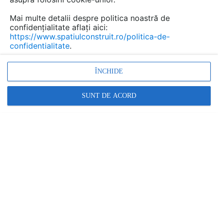
ramas un subiect prea putin explorat avand in
vedere numeroasele avantaje pe care le poate
Mai multe detalii despre politica noastră de
aduce aceasta metoda de dezinfectie.
confidențialitate aflați aici:
https://www.spatiulconstruit.ro/politica-de-
confidentialitate
.
ÎNCHIDE
SUNT DE ACORD
Avantajele sterilizarii UV-C si cum alegi lampa
UV potrivita