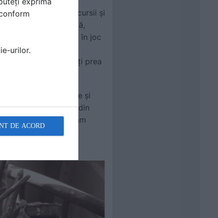
puteți exprima
, se făceau vizite, excursii și
i conform
tența devenise dificilă,
plăceri, prin evadarea în joc
ratele meu inventam o
e-urilor.
ru care nu eram certați prea
i de la bloc.
elor era multă poluare și
lori, pomi și umbrare din
tate și nu mă plictiseam
NT DE ACORD