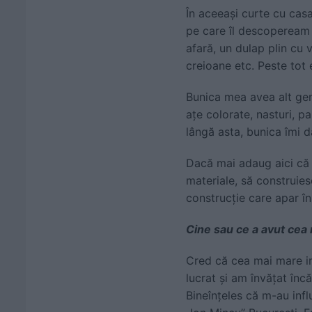
În aceeași curte cu casa
pe care îl descopeream 
afară, un dulap plin cu 
creioane etc. Peste tot e
Bunica mea avea alt gen 
ațe colorate, nasturi, p
lângă asta, bunica îmi d
Dacă mai adaug aici că 
materiale, să construies
construcție care apar în
Cine sau ce a avut cea
Cred că cea mai mare in
lucrat și am învățat înc
Bineînțeles că m-au influ