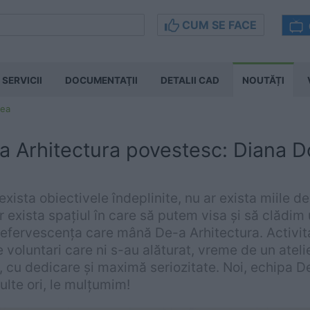
CUM SE FACE
SERVICII
DOCUMENTAŢII
DETALII CAD
NOUTĂȚI
sea
-a Arhitectura povestesc: Diana 
exista obiectivele îndeplinite, nu ar exista miile de 
ar exista spațiul în care să putem visa și să clădim
ta efervescența care mână De-a Arhitectura. Activit
 voluntari care ni s-au alăturat, vreme de un atel
, cu dedicare şi maximă seriozitate. Noi, echipa D
ulte ori, le mulţumim!