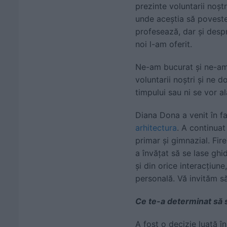
prezinte voluntarii noștr
unde aceștia să poveste
profesează, dar şi despr
noi l-am oferit.
Ne-am bucurat şi ne-am 
voluntarii noştri şi ne d
timpului sau ni se vor al
Diana Dona a venit în f
arhitectura
. A continuat
primar și gimnazial. Fire
a învățat să se lase ghid
și din orice interacțiun
personală. Vă invităm să
Ce te-a determinat să s
A fost o decizie luată în