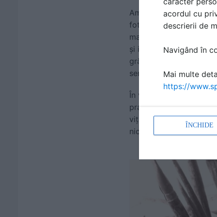
caracter perso
Am copilărit în anii ’80 
acordul cu priv
fotografii și aproape to
descrierii de 
marcată de lipsuri și in
și imaginație. M-am juc
Navigând în con
grămadă de instalații și
serios, așa că ideile ne
Mai multe detal
https://www.sp
În vacanțele de vară st
praf. Din acest motiv cu
viță de vie. Mie mi se p
ÎNCHIDE
niciodată pentru că ave