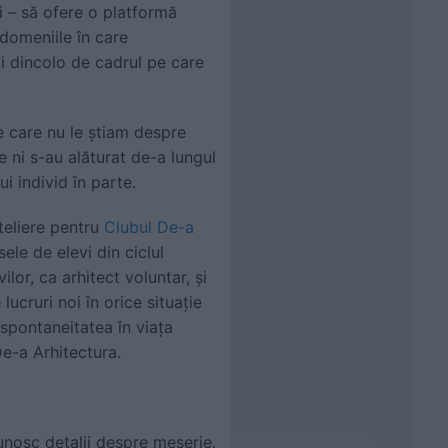
nţi – să ofere o platformă
domeniile în care
ii dincolo de cadrul pe care
 care nu le ştiam despre
re ni s-au alăturat de-a lungul
ui individ în parte.
teliere pentru
Clubul De-a
ele de elevi din ciclul
ilor, ca arhitect voluntar, și
ucruri noi în orice situație
 spontaneitatea în viața
De-a Arhitectura.
cunosc detalii despre meserie.