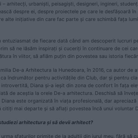
i – arhitecţi, urbanişti, peisagişti, designeri, ingineri, stude
ască despre ei, despre proiectele pe care le desfășoară în 
e alte iniţiative din care fac parte şi care schimbă faţa lum
entuziasmat de fiecare dată când am descoperit lucruri pe
orim să ne lăsăm inspiraţi şi cuceriţi în continuare de cei ca
ătura în viitor, să aflăm puţin din povestea sau istoria fiecăr
amilia De-a Arhitectura la Hunedoara, în 2016, ca autor de a
 ca îndrumător pentru activitățile din Club, dar și pentru clas
 introvertită, Diana și-a ieșit din zona de confort în fața elev
ată de aceștia la orele De-a arhitectura. Deschisă să învețe l
e, Diana este organizată în viața profesională, dar apreciază
 citiţi mai departe şi să aflaţi povestea încă unui voluntar 
tudiezi arhitectura şi să devii arhitect?
 urma sfaturilor primite de la adulții din jurul meu, fără să 