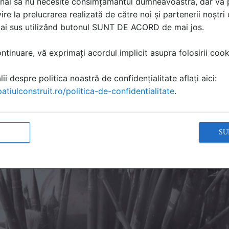
nal să nu necesite consimțământul dumneavoastră, dar vă 
într-o familie în care se asculta muzică, se citea, se conversa
ire la prelucrarea realizată de către noi și partenerii noștr
ată lumea desena frumos. Cu toate că, în acele vremuri, exis
mai sus utilizând butonul SUNT DE ACORD de mai jos.
terdicții, copilăria mea comunistă a fost, cumva, ferită de ne
at mult și, astfel, m-am bucurat de libertate. Împreună cu f
tinuare, vă exprimați acordul implicit asupra folosirii cooki
 „experimente” care întorceau casa cu susul în jos, dar pent
 reveneau „îmbunătățite”. Adeseori ne jucam pe afară cu copii
ii despre politica noastră de confidențialitate aflați aici:
atiulconstruit.ro/politica-de-confidentialitate
.
ăteam la casa bunicilor din Hunedoara unde din cauza furnal
rtea casei avea o vegetație bogată care să filtreze praful: f
ărea raiul pe pământ. Aici mă bucuram de și mai multă liber
SU
am nenumărate ocazii de a „cotrobăi”.