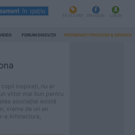
FĂ-ȚI CONT
FB LOGIN
LOGIN
VIDEO
FORUM DISCUŢII
PROMOVAȚI PRODUSE & SERVICII
Dona
copii inspiraţi, nu ar
 un viitor mai bun pentru
atea asociaţiei există
ier, vreme de un an
e-a Arhitectura,