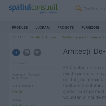
PRODUSE
LUCRĂRI
PROIECTE
FURNIZORI
EȘTI AICI:
De citit
Articole
Noutăți din piață
Camelia Si
Arhitecţii De
156 afisari
Fără voluntari nu ar 
exista premiile, nu 
PUBLICAT ÎN DATA:
04.07.2023
noi toți, nu ar exis
mulţumită sutelor de
IN CATEGORIA:
şcolar sau mai mulţi
Noutăți
voluntari şi noi de m
TEMA:
Noutăți din piață