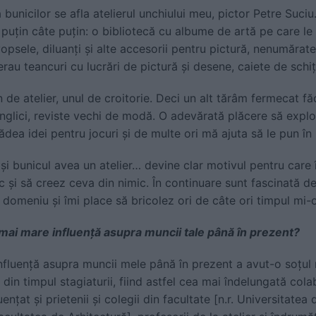
 bunicilor se afla atelierul unchiului meu, pictor Petre Suciu
puțin câte puțin: o bibliotecă cu albume de artă pe care le
vopsele, diluanți și alte accesorii pentru pictură, nenumărate
rau teancuri cu lucrări de pictură și desene, caiete de schițe
de atelier, unul de croitorie. Deci un alt tărâm fermecat făc
anglici, reviste vechi de modă. O adevărată plăcere să explo
ădea idei pentru jocuri și de multe ori mă ajuta să le pun în 
și bunicul avea un atelier… devine clar motivul pentru care
c și să creez ceva din nimic. În continuare sunt fascinată de
 domeniu și îmi place să bricolez ori de câte ori timpul mi-
 mai mare influenţă asupra muncii tale până în prezent?
fluență asupra muncii mele până în prezent a avut-o soțul 
ă din timpul stagiaturii, fiind astfel cea mai îndelungată col
ențat și prietenii și colegii din facultate [n.r. Universitate