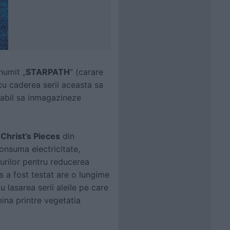
numit „
STARPATH
” (carare
cu caderea serii aceasta sa
pabil sa inmagazineze
l
Christ’s Pieces
din
onsuma electricitate,
urilor pentru reducerea
 a fost testat are o lungime
 lasarea serii aleile pe care
mina printre vegetatia