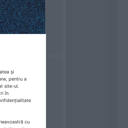
atea și
une, pentru a
t site-ul.
ri în
nfidențialitate
mneavoastră cu