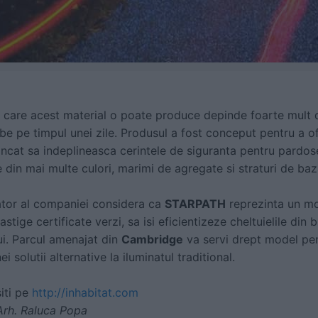
 care acest material o poate produce depinde foarte mult 
be pe timpul unei zile. Produsul a fost conceput pentru a of
 incat sa indeplineasca cerintele de siguranta pentru pardose
e din mai multe culori, marimi de agregate si straturi de baz
ator al companiei considera ca
STARPATH
reprezinta un mo
astige certificate verzi, sa isi eficientizeze cheltuielile din
i. Parcul amenajat din
Cambridge
va servi drept model pent
i solutii alternative la iluminatul traditional.
iti pe
http://inhabitat.com
Arh. Raluca Popa