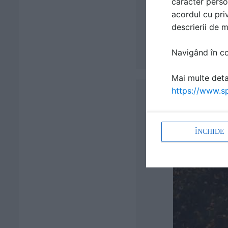
caracter perso
acordul cu priv
descrierii de 
Navigând în con
Mai multe detal
https://www.sp
ÎNCHIDE