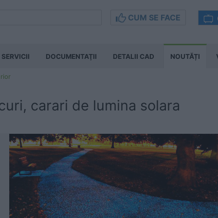
CUM SE FACE
SERVICII
DOCUMENTAŢII
DETALII CAD
NOUTĂȚI
rior
curi, carari de lumina solara