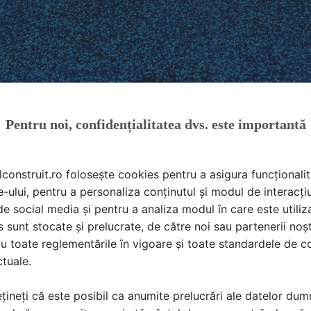
Pentru noi, confidențialitatea dvs. este importantă
lconstruit.ro folosește cookies pentru a asigura funcționalit
e-ului, pentru a personaliza conținutul și modul de interacți
i de social media și pentru a analiza modul în care este utiliza
sunt stocate și prelucrate, de către noi sau partenerii noșt
u toate reglementările în vigoare și toate standardele de co
ctuale.
țineți că este posibil ca anumite prelucrări ale datelor du