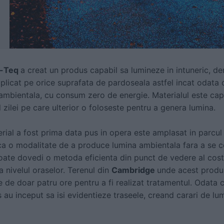
o-Teq
a creat un produs capabil sa lumineze in intuneric, de
aplicat pe orice suprafata de pardoseala astfel incat odata 
ambientala, cu consum zero de energie. Materialul este ca
 zilei pe care ulterior o foloseste pentru a genera lumina.
erial a fost prima data pus in opera este amplasat in parcu
a o modalitate de a produce lumina ambientala fara a se c
poate dovedi o metoda eficienta din punct de vedere al cost
 nivelul oraselor. Terenul din
Cambridge
unde acest produs
 de doar patru ore pentru a fi realizat tratamentul. Odata cu
 au inceput sa isi evidentieze traseele, creand carari de lu