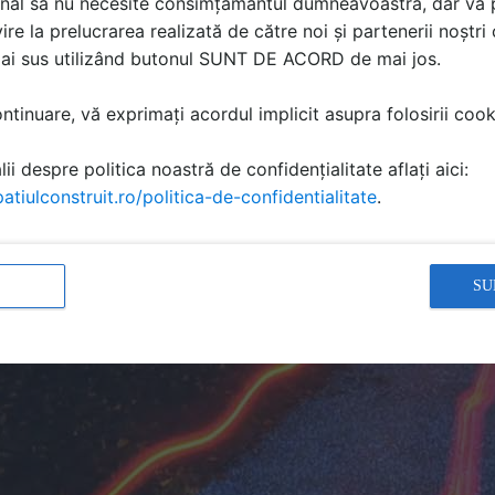
nal să nu necesite consimțământul dumneavoastră, dar vă 
ire la prelucrarea realizată de către noi și partenerii noștr
mai sus utilizând butonul SUNT DE ACORD de mai jos.
tinuare, vă exprimați acordul implicit asupra folosirii cooki
ii despre politica noastră de confidențialitate aflați aici:
atiulconstruit.ro/politica-de-confidentialitate
.
SU