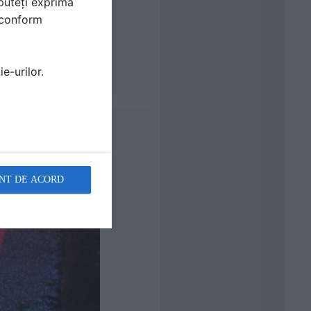
puteți exprima
i conform
e-urilor.
NT DE ACORD