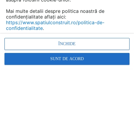
simplificăm această sarcină prin evidențierea
câtorva aspecte esențiale de care să ții cont
Mai multe detalii despre politica noastră de
confidențialitate aflați aici:
când alegi mobila pentru noua ta locuință.
https://www.spatiulconstruit.ro/politica-de-
confidentialitate
.
ÎNCHIDE
SUNT DE ACORD
1. Identificarea nevoilor și stilului de viață