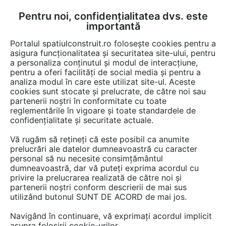
Pentru noi, confidențialitatea dvs. este
FĂ-ȚI CONT
LOGIN
importantă
CUM SE FACE
Portalul spatiulconstruit.ro folosește cookies pentru a
asigura funcționalitatea și securitatea site-ului, pentru
a personaliza conținutul și modul de interacțiune,
pentru a oferi facilități de social media și pentru a
analiza modul în care este utilizat site-ul. Aceste
De citit
Articole
Living, loc de luat masa
Camelia Si
EȘTI AICI:
cookies sunt stocate și prelucrate, de către noi sau
5 lucruri de care să ții cont
partenerii noștri în conformitate cu toate
reglementările în vigoare și toate standardele de
atunci când alegi mobila pentru
confidențialitate și securitate actuale.
noua ta locuință
Vă rugăm să rețineți că este posibil ca anumite
prelucrări ale datelor dumneavoastră cu caracter
personal să nu necesite consimțământul
Achiziționarea mobilierului adecvat poate
dumneavoastră, dar vă puteți exprima acordul cu
privire la prelucrarea realizată de către noi și
transforma o casă goală într-un cămin. Fie că
partenerii noștri conform descrierii de mai sus
vrei să redecorezi sau ești gata să te muți,
utilizând butonul SUNT DE ACORD de mai jos.
alegerea mobilierului poate părea un proces
Navigând în continuare, vă exprimați acordul implicit
complex. În acest articol, ne propunem să
asupra folosirii cookie-urilor.