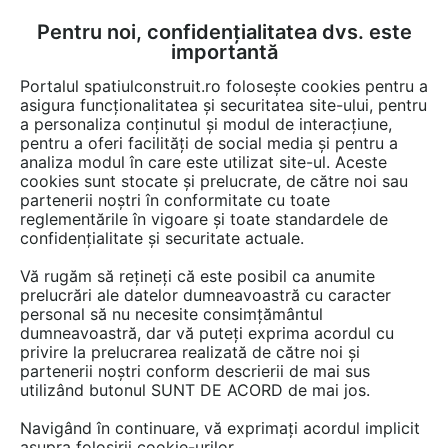
Pentru noi, confidențialitatea dvs. este
FĂ-ȚI CONT
LOGIN
importantă
CUM SE FACE
Portalul spatiulconstruit.ro folosește cookies pentru a
asigura funcționalitatea și securitatea site-ului, pentru
a personaliza conținutul și modul de interacțiune,
pentru a oferi facilități de social media și pentru a
analiza modul în care este utilizat site-ul. Aceste
Video
EȘTI AICI:
cookies sunt stocate și prelucrate, de către noi sau
partenerii noștri în conformitate cu toate
Viata unui copac - Partea a II a
reglementările în vigoare și toate standardele de
confidențialitate și securitate actuale.
10 afisari
Vă rugăm să rețineți că este posibil ca anumite
prelucrări ale datelor dumneavoastră cu caracter
personal să nu necesite consimțământul
dumneavoastră, dar vă puteți exprima acordul cu
privire la prelucrarea realizată de către noi și
partenerii noștri conform descrierii de mai sus
utilizând butonul SUNT DE ACORD de mai jos.
Navigând în continuare, vă exprimați acordul implicit
asupra folosirii cookie-urilor.