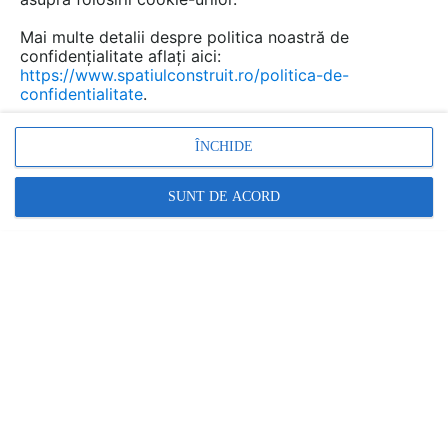
Mai multe detalii despre politica noastră de
confidențialitate aflați aici:
https://www.spatiulconstruit.ro/politica-de-
confidentialitate
.
Promovați-vă produsele și serviciile pe
SpatiulConstruit.ro!
ÎNCHIDE
SUNT DE ACORD