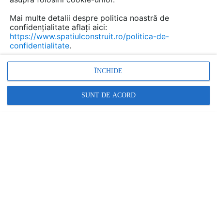
Mai multe detalii despre politica noastră de
confidențialitate aflați aici:
https://www.spatiulconstruit.ro/politica-de-
confidentialitate
.
ÎNCHIDE
placi acoperis, sistem de acoperis, casa, accesorii
SUNT DE ACORD
acoperis, placi fibre naturale, acoperis rezistent la
coroziune
Promovați-vă produsele și serviciile pe
SpatiulConstruit.ro!