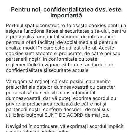
Pentru noi, confidențialitatea dvs. este
FĂ-ȚI CONT
LOGIN
importantă
CUM SE FACE
Portalul spatiulconstruit.ro folosește cookies pentru a
asigura funcționalitatea și securitatea site-ului, pentru
a personaliza conținutul și modul de interacțiune,
pentru a oferi facilități de social media și pentru a
analiza modul în care este utilizat site-ul. Aceste
Video
EȘTI AICI:
cookies sunt stocate și prelucrate, de către noi sau
partenerii noștri în conformitate cu toate
Utilizarea placilor Onduvilla pentru
reglementările în vigoare și toate standardele de
acoperis
confidențialitate și securitate actuale.
Vă rugăm să rețineți că este posibil ca anumite
91 afisari
prelucrări ale datelor dumneavoastră cu caracter
personal să nu necesite consimțământul
dumneavoastră, dar vă puteți exprima acordul cu
privire la prelucrarea realizată de către noi și
partenerii noștri conform descrierii de mai sus
utilizând butonul SUNT DE ACORD de mai jos.
Navigând în continuare, vă exprimați acordul implicit
asupra folosirii cookie-urilor.