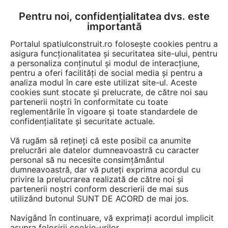
Pentru noi, confidențialitatea dvs. este
FĂ-ȚI CONT
LOGIN
importantă
CUM SE FACE
Portalul spatiulconstruit.ro folosește cookies pentru a
asigura funcționalitatea și securitatea site-ului, pentru
a personaliza conținutul și modul de interacțiune,
pentru a oferi facilități de social media și pentru a
analiza modul în care este utilizat site-ul. Aceste
Video
EȘTI AICI:
cookies sunt stocate și prelucrate, de către noi sau
partenerii noștri în conformitate cu toate
Usa rapida ITW Minirapid
reglementările în vigoare și toate standardele de
confidențialitate și securitate actuale.
20 afisari
Vă rugăm să rețineți că este posibil ca anumite
prelucrări ale datelor dumneavoastră cu caracter
personal să nu necesite consimțământul
dumneavoastră, dar vă puteți exprima acordul cu
privire la prelucrarea realizată de către noi și
partenerii noștri conform descrierii de mai sus
utilizând butonul SUNT DE ACORD de mai jos.
Navigând în continuare, vă exprimați acordul implicit
asupra folosirii cookie-urilor.