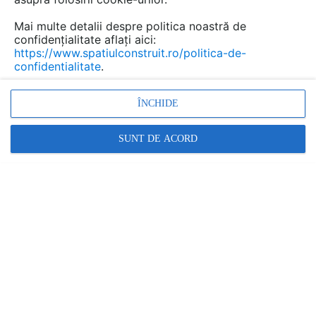
Mai multe detalii despre politica noastră de
confidențialitate aflați aici:
https://www.spatiulconstruit.ro/politica-de-
confidentialitate
.
Promovați-vă produsele și serviciile pe
SpatiulConstruit.ro!
ÎNCHIDE
SUNT DE ACORD