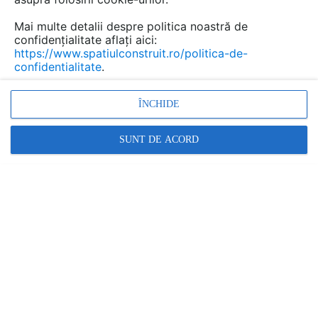
Mai multe detalii despre politica noastră de
confidențialitate aflați aici:
https://www.spatiulconstruit.ro/politica-de-
confidentialitate
.
ÎNCHIDE
Promovați-vă produsele și serviciile pe
SpatiulConstruit.ro!
SUNT DE ACORD