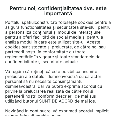
Pentru noi, confidențialitatea dvs. este
FĂ-ȚI CONT
LOGIN
importantă
CUM SE FACE
Portalul spatiulconstruit.ro folosește cookies pentru a
asigura funcționalitatea și securitatea site-ului, pentru
a personaliza conținutul și modul de interacțiune,
pentru a oferi facilități de social media și pentru a
analiza modul în care este utilizat site-ul. Aceste
Video
EȘTI AICI:
cookies sunt stocate și prelucrate, de către noi sau
partenerii noștri în conformitate cu toate
Umidificator si purificator Clean Air
reglementările în vigoare și toate standardele de
Optima CA606
confidențialitate și securitate actuale.
Vă rugăm să rețineți că este posibil ca anumite
12 afisari
prelucrări ale datelor dumneavoastră cu caracter
personal să nu necesite consimțământul
dumneavoastră, dar vă puteți exprima acordul cu
privire la prelucrarea realizată de către noi și
partenerii noștri conform descrierii de mai sus
utilizând butonul SUNT DE ACORD de mai jos.
Navigând în continuare, vă exprimați acordul implicit
asupra folosirii cookie-urilor.