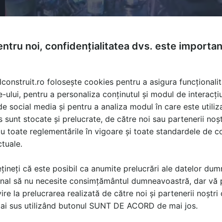
ntru noi, confidențialitatea dvs. este importa
lconstruit.ro folosește cookies pentru a asigura funcționalit
e-ului, pentru a personaliza conținutul și modul de interacți
i de social media și pentru a analiza modul în care este utiliza
sunt stocate și prelucrate, de către noi sau partenerii noșt
u toate reglementările în vigoare și toate standardele de co
ctuale.
țineți că este posibil ca anumite prelucrări ale datelor du
nal să nu necesite consimțământul dumneavoastră, dar vă 
ire la prelucrarea realizată de către noi și partenerii noștr
ă produsele și serviciile pe SpatiulConstruit.ro!
mai sus utilizând butonul SUNT DE ACORD de mai jos.