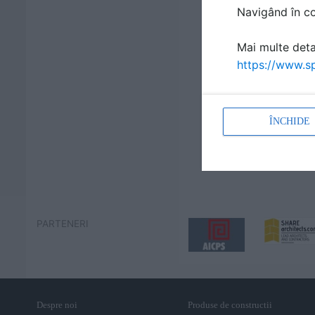
Navigând în con
Mai multe detal
https://www.sp
ÎNCHIDE
PARTENERI
Despre noi
Produse de constructii