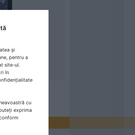
ntă
atea și
une, pentru a
t site-ul.
ri în
nfidențialitate
mneavoastră cu
puteți exprima
i conform