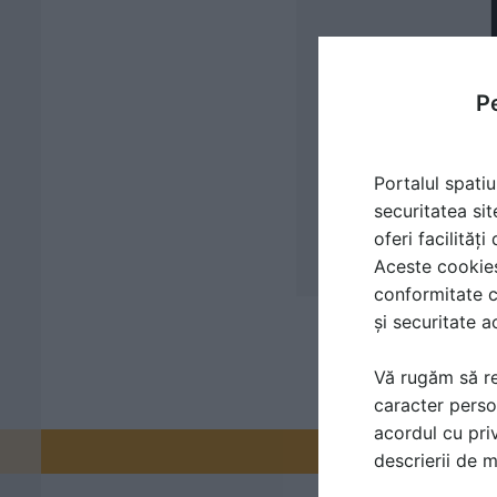
Pe
Portalul spatiu
securitatea sit
oferi facilităț
Aceste cookies 
conformitate c
și securitate a
Vă rugăm să re
caracter perso
acordul cu priv
Promovați-v
descrierii de 