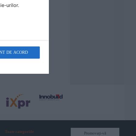
e-urilor.
NT DE ACORD
Toate categoriile
Promovați-vă