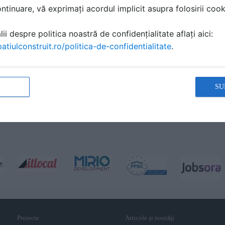
tinuare, vă exprimați acordul implicit asupra folosirii cooki
ii despre politica noastră de confidențialitate aflați aici:
atiulconstruit.ro/politica-de-confidentialitate
.
SU
Proiecte
Articole și noutăţi