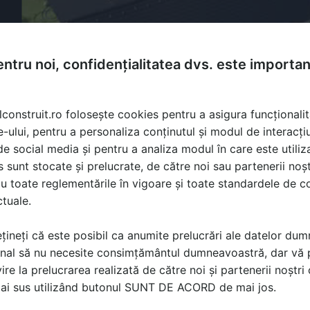
ntru noi, confidențialitatea dvs. este importa
lconstruit.ro folosește cookies pentru a asigura funcționalit
e-ului, pentru a personaliza conținutul și modul de interacți
i de social media și pentru a analiza modul în care este utiliza
sunt stocate și prelucrate, de către noi sau partenerii noșt
u toate reglementările în vigoare și toate standardele de co
ctuale.
țineți că este posibil ca anumite prelucrări ale datelor du
nal să nu necesite consimțământul dumneavoastră, dar vă 
ire la prelucrarea realizată de către noi și partenerii noștr
ă produsele și serviciile pe SpatiulConstruit.ro!
mai sus utilizând butonul SUNT DE ACORD de mai jos.