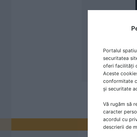
Pe
Portalul spatiu
securitatea sit
oferi facilităț
Aceste cookies 
conformitate c
și securitate a
Vă rugăm să re
caracter perso
acordul cu priv
Promovați-v
descrierii de 