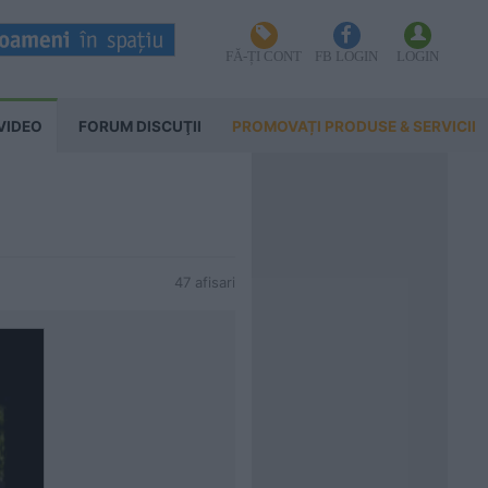
FĂ-ȚI CONT
FB LOGIN
LOGIN
VIDEO
FORUM DISCUŢII
PROMOVAȚI PRODUSE & SERVICII
47 afisari