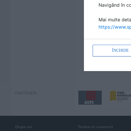
Navigând în con
Mai multe detal
https://www.sp
ÎNCHIDE
PARTENERI
Despre noi
Produse de constructii