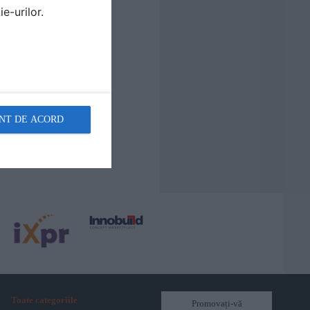
e-urilor.
NT DE ACORD
Toate categoriile
Promovați-vă