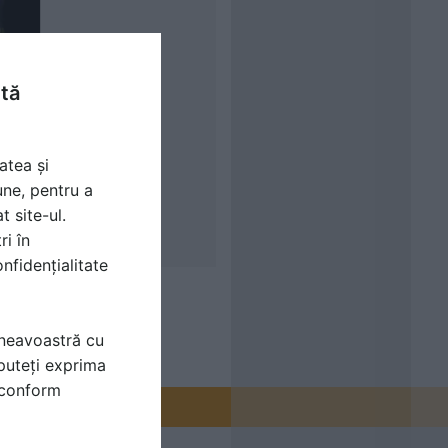
ntă
atea și
une, pentru a
t site-ul.
ri în
nfidențialitate
mneavoastră cu
puteți exprima
i conform