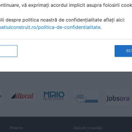
tinuare, vă exprimați acordul implicit asupra folosirii cooki
ii despre politica noastră de confidențialitate aflați aici:
atiulconstruit.ro/politica-de-confidentialitate
.
SU
Proiecte
Articole și noutăţi