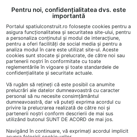
Pentru noi, confidențialitatea dvs. este
FĂ-ȚI CONT
LOGIN
importantă
CUM SE FACE
Portalul spatiulconstruit.ro folosește cookies pentru a
asigura funcționalitatea și securitatea site-ului, pentru
a personaliza conținutul și modul de interacțiune,
pentru a oferi facilități de social media și pentru a
analiza modul în care este utilizat site-ul. Aceste
Video
EȘTI AICI:
cookies sunt stocate și prelucrate, de către noi sau
partenerii noștri în conformitate cu toate
Termostat pentru incalzirea prin
reglementările în vigoare și toate standardele de
pardoseala - DEVIreg™ Touch
confidențialitate și securitate actuale.
Vă rugăm să rețineți că este posibil ca anumite
260 afisari
prelucrări ale datelor dumneavoastră cu caracter
personal să nu necesite consimțământul
dumneavoastră, dar vă puteți exprima acordul cu
privire la prelucrarea realizată de către noi și
partenerii noștri conform descrierii de mai sus
utilizând butonul SUNT DE ACORD de mai jos.
Navigând în continuare, vă exprimați acordul implicit
asupra folosirii cookie-urilor.