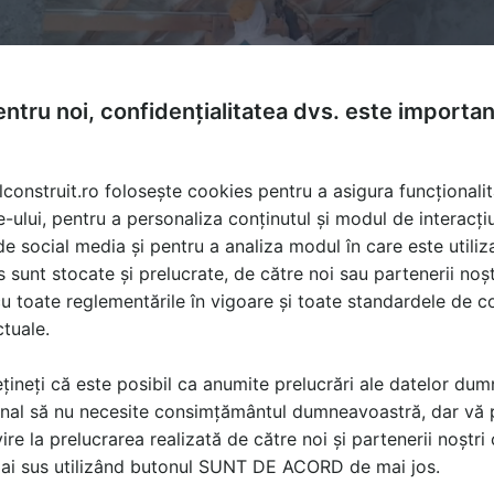
ntru noi, confidențialitatea dvs. este importa
lconstruit.ro folosește cookies pentru a asigura funcționalit
e-ului, pentru a personaliza conținutul și modul de interacți
i de social media și pentru a analiza modul în care este utiliza
sunt stocate și prelucrate, de către noi sau partenerii noșt
u toate reglementările în vigoare și toate standardele de co
ctuale.
oliuretanica, Aplicare spuma poliuretanica, Termoizolatii
 Spuma poliuretanica, Izolare termica mansarda
țineți că este posibil ca anumite prelucrări ale datelor du
nal să nu necesite consimțământul dumneavoastră, dar vă 
ire la prelucrarea realizată de către noi și partenerii noștr
ă produsele și serviciile pe SpatiulConstruit.ro!
mai sus utilizând butonul SUNT DE ACORD de mai jos.