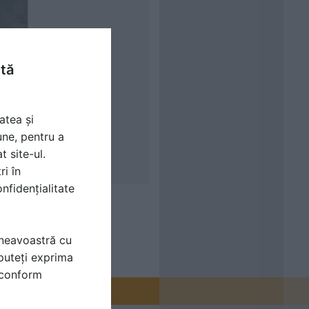
ntă
atea și
une, pentru a
t site-ul.
ri în
nfidențialitate
 mansarde, Mansarde
mneavoastră cu
puteți exprima
i conform