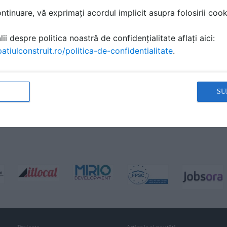
tinuare, vă exprimați acordul implicit asupra folosirii cooki
ii despre politica noastră de confidențialitate aflați aici:
atiulconstruit.ro/politica-de-confidentialitate
.
SU