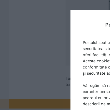
Pe
Portalul spatiu
securitatea sit
oferi facilităț
Aceste cookies 
conformitate c
și securitate a
Termoizolare cu spuma p
termoizolate cu spuma,
Vă rugăm să re
caracter perso
acordul cu priv
Promovați-v
descrierii de 