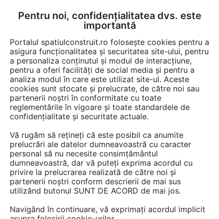
Pentru noi, confidențialitatea dvs. este
FĂ-ȚI CONT
LOGIN
importantă
CUM SE FACE
Portalul spatiulconstruit.ro folosește cookies pentru a
asigura funcționalitatea și securitatea site-ului, pentru
a personaliza conținutul și modul de interacțiune,
pentru a oferi facilități de social media și pentru a
analiza modul în care este utilizat site-ul. Aceste
Video
EȘTI AICI:
cookies sunt stocate și prelucrate, de către noi sau
partenerii noștri în conformitate cu toate
Termoizolare cu PU perete interior,
reglementările în vigoare și toate standardele de
acoperire tip tencuiala decorativa
confidențialitate și securitate actuale.
Vă rugăm să rețineți că este posibil ca anumite
72 afisari
prelucrări ale datelor dumneavoastră cu caracter
personal să nu necesite consimțământul
dumneavoastră, dar vă puteți exprima acordul cu
privire la prelucrarea realizată de către noi și
partenerii noștri conform descrierii de mai sus
utilizând butonul SUNT DE ACORD de mai jos.
Navigând în continuare, vă exprimați acordul implicit
asupra folosirii cookie-urilor.