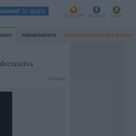
FĂ-ȚI CONT
FB LOGIN
LOGIN
VIDEO
FORUM DISCUŢII
PROMOVAȚI PRODUSE & SERVICII
 decorativa
54 afisari