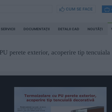
CUM SE FACE
SERVICII
DOCUMENTAŢII
DETALII CAD
NOUTĂȚI
U perete exterior, acoperire tip tencuiala