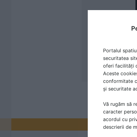
Pe
Portalul spatiu
securitatea sit
oferi facilităț
Aceste cookies 
conformitate c
și securitate a
Vă rugăm să re
caracter perso
acordul cu priv
Promovați-v
descrierii de 