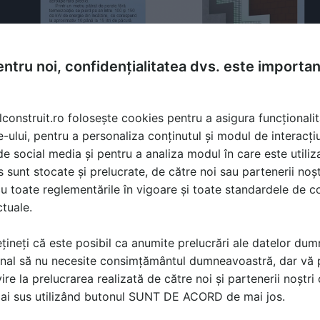
ntru noi, confidențialitatea dvs. este importa
lconstruit.ro folosește cookies pentru a asigura funcționalit
e-ului, pentru a personaliza conținutul și modul de interacți
i de social media și pentru a analiza modul în care este utiliza
sunt stocate și prelucrate, de către noi sau partenerii noșt
u toate reglementările în vigoare și toate standardele de co
ctuale.
țineți că este posibil ca anumite prelucrări ale datelor du
nal să nu necesite consimțământul dumneavoastră, dar vă 
ire la prelucrarea realizată de către noi și partenerii noștr
ă produsele și serviciile pe SpatiulConstruit.ro!
mai sus utilizând butonul SUNT DE ACORD de mai jos.