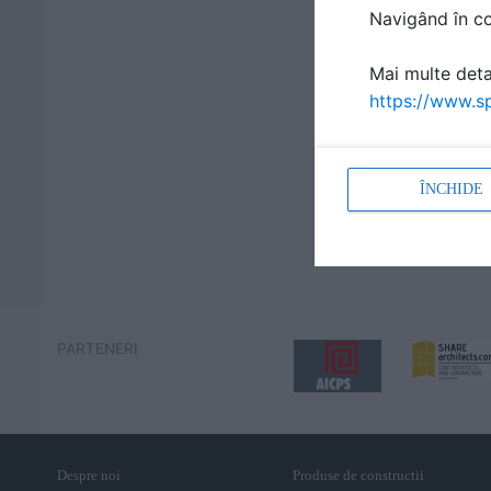
Navigând în con
Mai multe detal
https://www.sp
ÎNCHIDE
PARTENERI
Despre noi
Produse de constructii