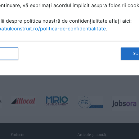
tinuare, vă exprimați acordul implicit asupra folosirii cooki
ii despre politica noastră de confidențialitate aflați aici:
atiulconstruit.ro/politica-de-confidentialitate
.
SU
Proiecte
Articole și noutăţi