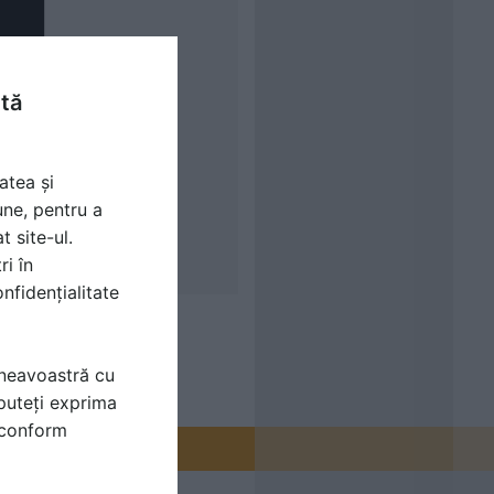
ntă
atea și
une, pentru a
t site-ul.
ri în
nfidențialitate
mneavoastră cu
puteți exprima
i conform