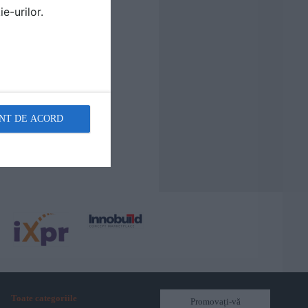
e-urilor.
NT DE ACORD
Toate categoriile
Promovați-vă