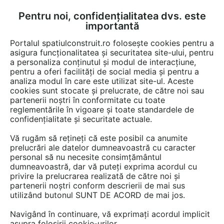
Pentru noi, confidențialitatea dvs. este
FĂ-ȚI CONT
LOGIN
importantă
CUM SE FACE
Portalul spatiulconstruit.ro folosește cookies pentru a
asigura funcționalitatea și securitatea site-ului, pentru
a personaliza conținutul și modul de interacțiune,
pentru a oferi facilități de social media și pentru a
analiza modul în care este utilizat site-ul. Aceste
Video
EȘTI AICI:
cookies sunt stocate și prelucrate, de către noi sau
partenerii noștri în conformitate cu toate
Structura metalica hala industriala
reglementările în vigoare și toate standardele de
confidențialitate și securitate actuale.
52 afisari
Vă rugăm să rețineți că este posibil ca anumite
prelucrări ale datelor dumneavoastră cu caracter
personal să nu necesite consimțământul
dumneavoastră, dar vă puteți exprima acordul cu
privire la prelucrarea realizată de către noi și
partenerii noștri conform descrierii de mai sus
utilizând butonul SUNT DE ACORD de mai jos.
Navigând în continuare, vă exprimați acordul implicit
asupra folosirii cookie-urilor.