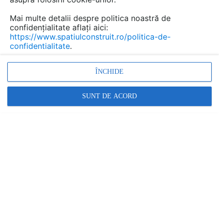
Mai multe detalii despre politica noastră de
confidențialitate aflați aici:
https://www.spatiulconstruit.ro/politica-de-
confidentialitate
.
ÎNCHIDE
SUNT DE ACORD
proiectare constructie metalica, hala metalica
Promovați-vă produsele și serviciile pe
SpatiulConstruit.ro!