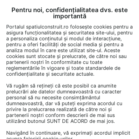
Pentru noi, confidențialitatea dvs. este
FĂ-ȚI CONT
LOGIN
importantă
CUM SE FACE
Portalul spatiulconstruit.ro folosește cookies pentru a
asigura funcționalitatea și securitatea site-ului, pentru
a personaliza conținutul și modul de interacțiune,
pentru a oferi facilități de social media și pentru a
analiza modul în care este utilizat site-ul. Aceste
Video
EȘTI AICI:
cookies sunt stocate și prelucrate, de către noi sau
partenerii noștri în conformitate cu toate
Solutie CAD pentru dispozitivele mobile
reglementările în vigoare și toate standardele de
- ZWCAD Touch
confidențialitate și securitate actuale.
Vă rugăm să rețineți că este posibil ca anumite
10 afisari
prelucrări ale datelor dumneavoastră cu caracter
personal să nu necesite consimțământul
dumneavoastră, dar vă puteți exprima acordul cu
privire la prelucrarea realizată de către noi și
partenerii noștri conform descrierii de mai sus
utilizând butonul SUNT DE ACORD de mai jos.
Navigând în continuare, vă exprimați acordul implicit
asupra folosirii cookie-urilor.