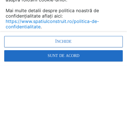
Mai multe detalii despre politica noastră de
confidențialitate aflați aici:
https://www.spatiulconstruit.ro/politica-de-
confidentialitate
.
ÎNCHIDE
Promovați-vă produsele și serviciile pe
SpatiulConstruit.ro!
SUNT DE ACORD