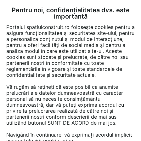
Pentru noi, confidențialitatea dvs. este
FĂ-ȚI CONT
LOGIN
importantă
CUM SE FACE
Portalul spatiulconstruit.ro folosește cookies pentru a
asigura funcționalitatea și securitatea site-ului, pentru
a personaliza conținutul și modul de interacțiune,
pentru a oferi facilități de social media și pentru a
analiza modul în care este utilizat site-ul. Aceste
Video
EȘTI AICI:
cookies sunt stocate și prelucrate, de către noi sau
partenerii noștri în conformitate cu toate
Software proiectare generala -
reglementările în vigoare și toate standardele de
AutoCAD 2014 - New features
confidențialitate și securitate actuale.
overview
Vă rugăm să rețineți că este posibil ca anumite
prelucrări ale datelor dumneavoastră cu caracter
personal să nu necesite consimțământul
12 afisari
dumneavoastră, dar vă puteți exprima acordul cu
privire la prelucrarea realizată de către noi și
partenerii noștri conform descrierii de mai sus
utilizând butonul SUNT DE ACORD de mai jos.
Navigând în continuare, vă exprimați acordul implicit
asupra folosirii cookie-urilor.