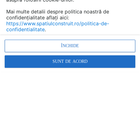
Mai multe detalii despre politica noastră de
confidențialitate aflați aici:
https://www.spatiulconstruit.ro/politica-de-
confidentialitate
.
ÎNCHIDE
Promovați-vă produsele și serviciile pe
SUNT DE ACORD
SpatiulConstruit.ro!