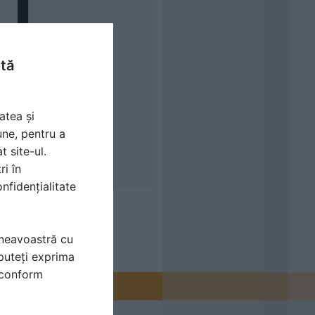
ntă
atea și
une, pentru a
t site-ul.
ri în
nfidențialitate
mneavoastră cu
puteți exprima
i conform