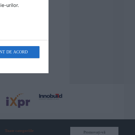
e-urilor.
NT DE ACORD
Toate categoriile
Promovați-vă