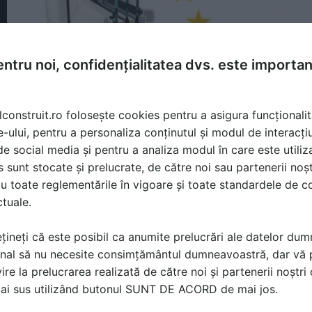
ntru noi, confidențialitatea dvs. este importa
lconstruit.ro folosește cookies pentru a asigura funcționalit
e-ului, pentru a personaliza conținutul și modul de interacți
i de social media și pentru a analiza modul în care este utiliza
sunt stocate și prelucrate, de către noi sau partenerii noșt
u toate reglementările în vigoare și toate standardele de co
ctuale.
asive,termopane
țineți că este posibil ca anumite prelucrări ale datelor du
nal să nu necesite consimțământul dumneavoastră, dar vă 
ire la prelucrarea realizată de către noi și partenerii noștr
ă produsele și serviciile pe SpatiulConstruit.ro!
mai sus utilizând butonul SUNT DE ACORD de mai jos.