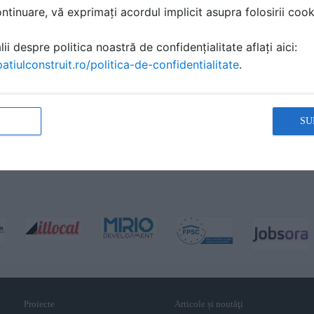
tinuare, vă exprimați acordul implicit asupra folosirii cooki
ii despre politica noastră de confidențialitate aflați aici:
atiulconstruit.ro/politica-de-confidentialitate
.
SU
Proiecte
Articole și noutăţi