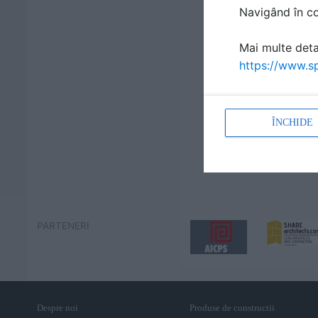
Navigând în con
Mai multe detal
https://www.sp
ÎNCHIDE
PARTENERI
Despre noi
Produse de constructii