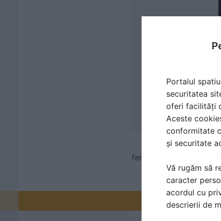
Pe
Portalul spatiu
securitatea sit
oferi facilităț
Aceste cookies 
conformitate c
și securitate a
ferestre pentru case p
Vă rugăm să re
caracter perso
acordul cu priv
Promovați-v
descrierii de 