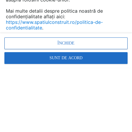
Mai multe detalii despre politica noastră de
confidențialitate aflați aici:
https://www.spatiulconstruit.ro/politica-de-
confidentialitate
.
ÎNCHIDE
SUNT DE ACORD
Amenajare spatii sanitare, Compartimentari spatii
sanitare, Pereti spatii sanitare, Compartimentari
modulare, Compartimentari demontabile, Amenajari
interior, Compartimentari interioare, Compartimentari
din sticla, Compartimentari cu panouri decorative
Promovați-vă produsele și serviciile pe
SpatiulConstruit.ro!