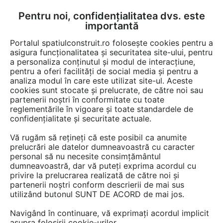
Pentru noi, confidențialitatea dvs. este
FĂ-ȚI CONT
LOGIN
importantă
CUM SE FACE
Portalul spatiulconstruit.ro folosește cookies pentru a
asigura funcționalitatea și securitatea site-ului, pentru
a personaliza conținutul și modul de interacțiune,
pentru a oferi facilități de social media și pentru a
analiza modul în care este utilizat site-ul. Aceste
Video
EȘTI AICI:
cookies sunt stocate și prelucrate, de către noi sau
partenerii noștri în conformitate cu toate
Sistem de pereti despartitori modulari
reglementările în vigoare și toate standardele de
demontabili pentru spatii sanitare -
confidențialitate și securitate actuale.
SANILUX
Vă rugăm să rețineți că este posibil ca anumite
prelucrări ale datelor dumneavoastră cu caracter
personal să nu necesite consimțământul
34 afisari
dumneavoastră, dar vă puteți exprima acordul cu
privire la prelucrarea realizată de către noi și
partenerii noștri conform descrierii de mai sus
utilizând butonul SUNT DE ACORD de mai jos.
Navigând în continuare, vă exprimați acordul implicit
asupra folosirii cookie-urilor.