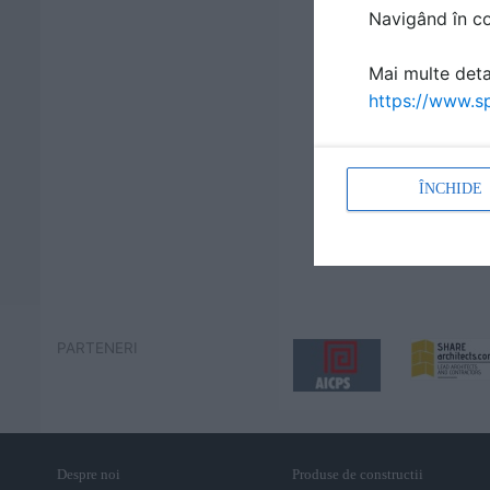
Navigând în con
Mai multe detal
https://www.sp
ÎNCHIDE
PARTENERI
Despre noi
Produse de constructii