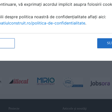
tinuare, vă exprimați acordul implicit asupra folosirii cooki
ii despre politica noastră de confidențialitate aflați aici:
atiulconstruit.ro/politica-de-confidentialitate
.
SU
Proiecte
Articole și noutăţi