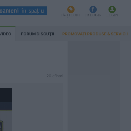
FĂ-ȚI CONT
FB LOGIN
LOGIN
VIDEO
FORUM DISCUŢII
PROMOVAȚI PRODUSE & SERVICII
20 afisari