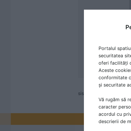
Pe
Portalul spatiu
securitatea sit
oferi facilităț
Aceste cookies 
conformitate c
și securitate a
sisteme de fixare, struc
Vă rugăm să re
caracter perso
acordul cu priv
Promovați-v
descrierii de 