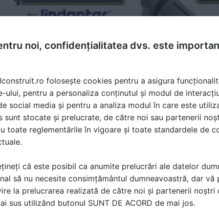
ntru noi, confidențialitatea dvs. este importa
lconstruit.ro folosește cookies pentru a asigura funcționalit
e-ului, pentru a personaliza conținutul și modul de interacți
i de social media și pentru a analiza modul în care este utiliza
sunt stocate și prelucrate, de către noi sau partenerii noșt
u toate reglementările în vigoare și toate standardele de co
ctuale.
turi metalice, elemente de asamblare, surub, fixari
țineți că este posibil ca anumite prelucrări ale datelor du
nal să nu necesite consimțământul dumneavoastră, dar vă 
ire la prelucrarea realizată de către noi și partenerii noștr
ă produsele și serviciile pe SpatiulConstruit.ro!
mai sus utilizând butonul SUNT DE ACORD de mai jos.