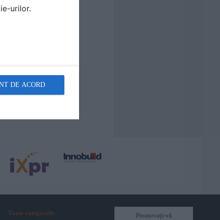
e-urilor.
NT DE ACORD
Toate categoriile
Promovați-vă