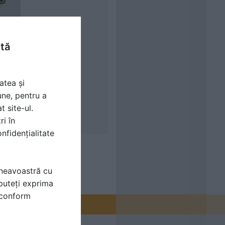
ntă
atea și
une, pentru a
t site-ul.
ri în
nfidențialitate
mneavoastră cu
puteți exprima
i conform