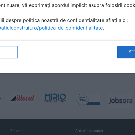
tinuare, vă exprimați acordul implicit asupra folosirii cooki
ii despre politica noastră de confidențialitate aflați aici:
atiulconstruit.ro/politica-de-confidentialitate
.
SU
Proiecte
Articole și noutăţi