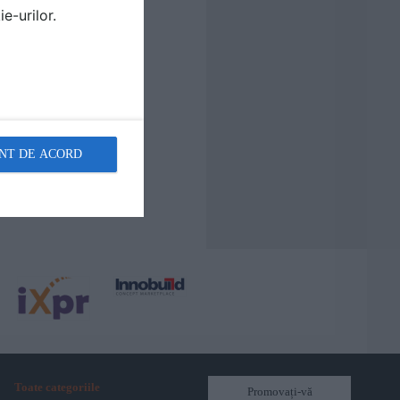
e-urilor.
NT DE ACORD
Toate categoriile
Promovați-vă