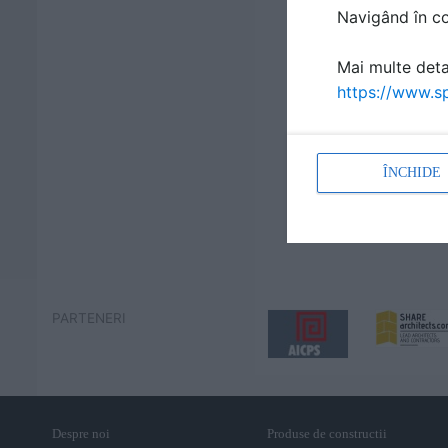
Navigând în con
Mai multe detal
https://www.sp
ÎNCHIDE
PARTENERI
Despre noi
Produse de constructii