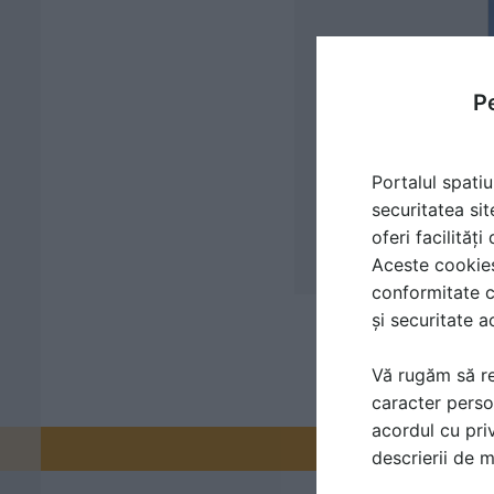
Pe
Portalul spatiu
securitatea sit
oferi facilităț
Aceste cookies 
conformitate c
și securitate a
Vă rugăm să re
caracter perso
acordul cu priv
Promovați-v
descrierii de 