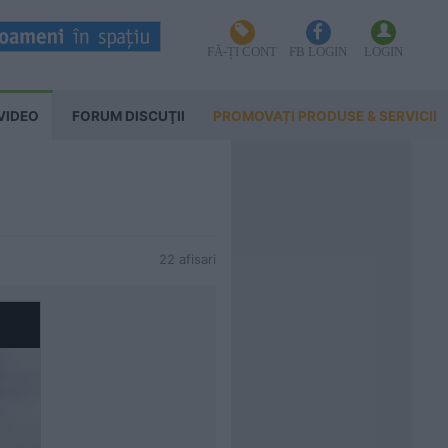
FĂ-ȚI CONT
FB LOGIN
LOGIN
VIDEO
FORUM DISCUŢII
PROMOVAȚI PRODUSE & SERVICII
22 afisari