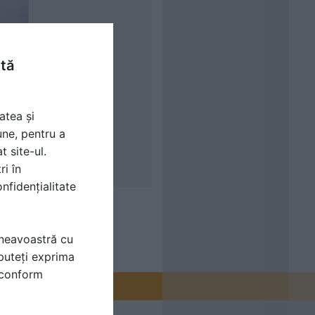
ntă
atea și
une, pentru a
t site-ul.
ri în
nfidențialitate
mneavoastră cu
puteți exprima
i conform