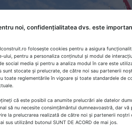
ntru noi, confidențialitatea dvs. este importa
lconstruit.ro folosește cookies pentru a asigura funcționalit
e-ului, pentru a personaliza conținutul și modul de interacți
i de social media și pentru a analiza modul în care este utiliza
sunt stocate și prelucrate, de către noi sau partenerii noșt
u toate reglementările în vigoare și toate standardele de co
ctuale.
țineți că este posibil ca anumite prelucrări ale datelor du
nal să nu necesite consimțământul dumneavoastră, dar vă 
ire la prelucrarea realizată de către noi și partenerii noștr
ă produsele și serviciile pe SpatiulConstruit.ro!
mai sus utilizând butonul SUNT DE ACORD de mai jos.