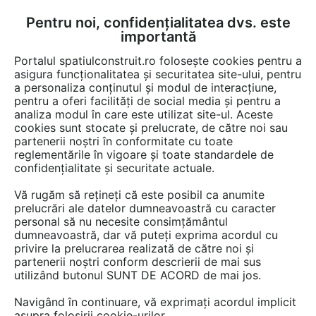
Pentru noi, confidențialitatea dvs. este
FĂ-ȚI CONT
LOGIN
importantă
CUM SE FACE
Portalul spatiulconstruit.ro folosește cookies pentru a
asigura funcționalitatea și securitatea site-ului, pentru
a personaliza conținutul și modul de interacțiune,
pentru a oferi facilități de social media și pentru a
analiza modul în care este utilizat site-ul. Aceste
Video
EȘTI AICI:
cookies sunt stocate și prelucrate, de către noi sau
partenerii noștri în conformitate cu toate
Scarificator electric 1100 W Bosch
reglementările în vigoare și toate standardele de
Gradinarit AVR 1100
confidențialitate și securitate actuale.
Vă rugăm să rețineți că este posibil ca anumite
51 afisari
prelucrări ale datelor dumneavoastră cu caracter
personal să nu necesite consimțământul
dumneavoastră, dar vă puteți exprima acordul cu
privire la prelucrarea realizată de către noi și
partenerii noștri conform descrierii de mai sus
utilizând butonul SUNT DE ACORD de mai jos.
Navigând în continuare, vă exprimați acordul implicit
asupra folosirii cookie-urilor.